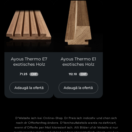
Ayous Thermo E7
Ayous Thermo E1
exotisches Holz
exotisches Holz
71.25
112.10
CHF
CHF
Adaugă la ofertă
Adaugă la ofertă
D'Website isch kei Online-Shop. Dr Preis isch indicativ und chan sich
nach dr Offertanfrag ändere. D’Verchaufsdetails werde no definiert,
wenn d’Offerte per Mail klaresiert isch. Alli Bilder uf dr Website si nur