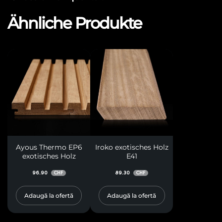
Ähnliche Produkte
Ayous Thermo EP6
Iroko exotisches Holz
exotisches Holz
E41
96.90
89.30
CHF
CHF
Adaugă la ofertă
Adaugă la ofertă