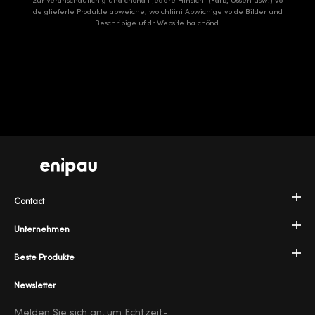
zur Veranschaulichig und chönd i jedere Hinsicht (Farb, Usseh usw.) vo
de glieferte Produkte abweiche, wo chliini Abwichige vo de Bilder und
Beschribige uf dr Website ha chönd.
Contact
Unternehmen
Beste Produkte
Newsletter
Melden Sie sich an, um Echtzeit-