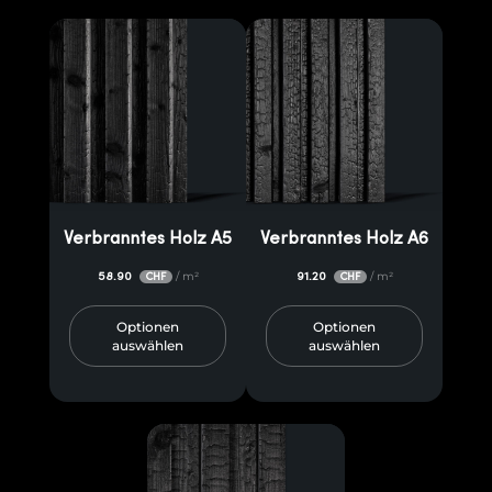
Verbranntes Holz A5
Verbranntes Holz A6
58.90
/ m²
91.20
/ m²
CHF
CHF
Optionen
Optionen
auswählen
auswählen