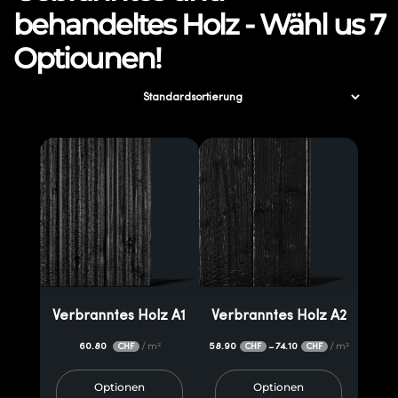
behandeltes Holz - Wähl us 7
Optiounen!
Verbranntes Holz A1
Verbranntes Holz A2
60.80
/ m²
58.90
74.10
/ m²
–
CHF
CHF
CHF
Optionen
Optionen