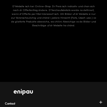
D'Website isch kei Online-Shop. Dr Preis isch indicativ und chan sich
nach dr Offertanfrag ändere. D’Verchaufsdetails werde no definiert,
wenn d’Offerte per Mail klaresiert isch. Alli Bilder uf dr Website si nur
zur Veranschaulichig und chönd i jedere Hinsicht (Farb, Usseh usw.) vo
de glieferte Produkte abweiche, wo chliini Abwichige vo de Bilder und
Beschribige uf dr Website ha chönd.
Contact