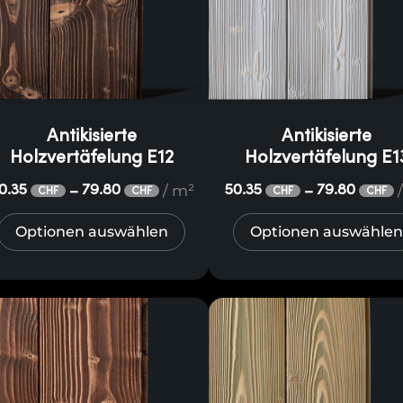
Antikisierte
Antikisierte
Holzvertäfelung E12
Holzvertäfelung E1
/ m²
0.35
79.80
50.35
79.80
–
–
CHF
CHF
CHF
CHF
Optionen auswählen
Optionen auswählen