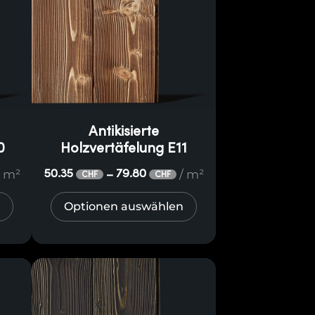
Antikisierte
0
Holzvertäfelung E11
/ m²
/ m²
50.35
79.80
–
CHF
CHF
Optionen auswählen