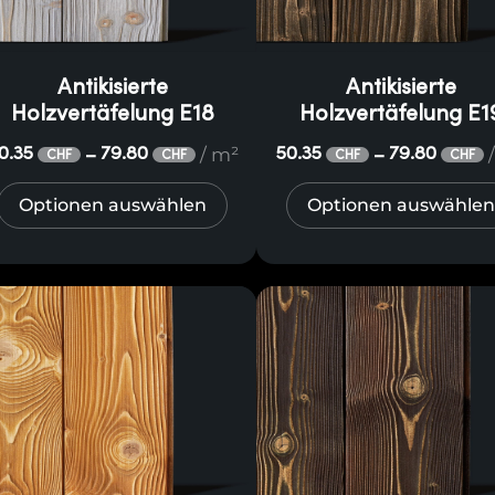
Antikisierte
Antikisierte
Holzvertäfelung E18
Holzvertäfelung E1
/ m²
0.35
79.80
50.35
79.80
–
–
CHF
CHF
CHF
CHF
Optionen auswählen
Optionen auswählen