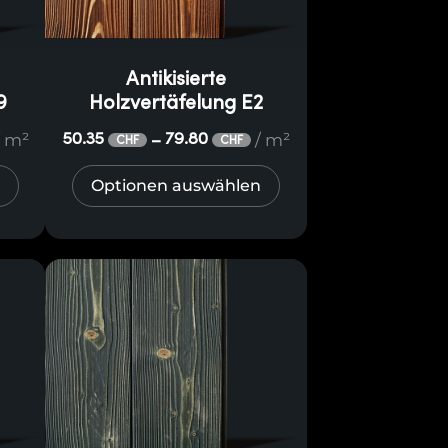
Antikisierte
9
Holzvertäfelung E2
/ m²
/ m²
50.35
79.80
–
CHF
CHF
Optionen auswählen