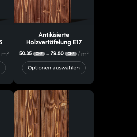
Antikisierte
6
Holzvertäfelung E17
/ m²
/ m²
50.35
79.80
–
CHF
CHF
Optionen auswählen