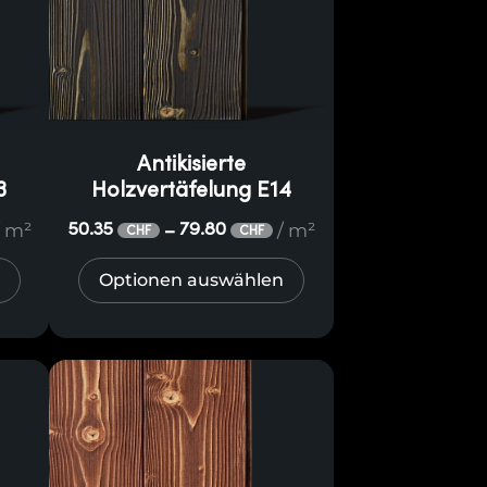
Antikisierte
3
Holzvertäfelung E14
/ m²
/ m²
50.35
79.80
–
CHF
CHF
Optionen auswählen