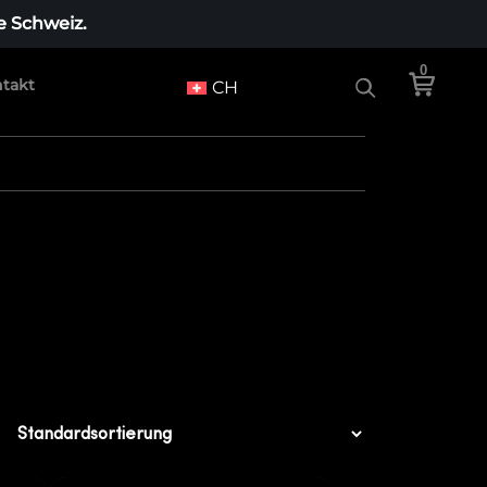
e Schweiz.
0
takt
CH