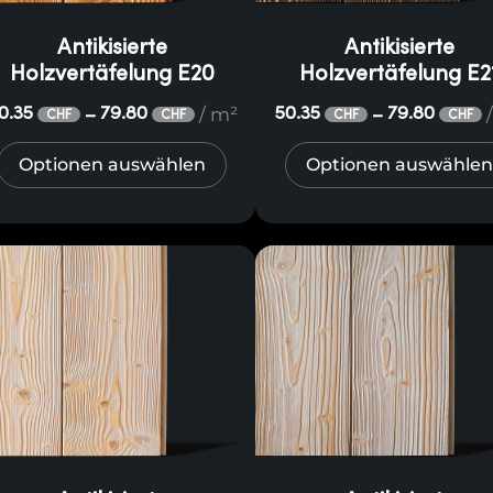
Antikisierte
Antikisierte
Holzvertäfelung E20
Holzvertäfelung E2
/ m²
0.35
79.80
50.35
79.80
–
–
CHF
CHF
CHF
CHF
Optionen auswählen
Optionen auswählen