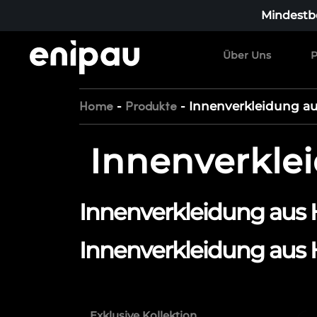
Mindestbe
Über Uns
P
-
-
Innenverkleidung au
Home
Produkte
Innenverkle
Innenverkleidung aus H
Innenverkleidung aus H
Exklusive Kollektion