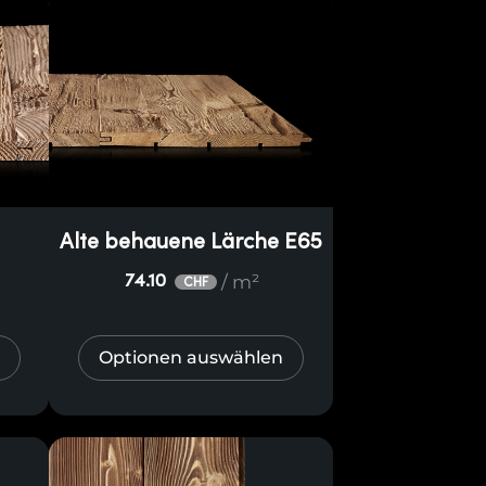
e
Alte behauene Lärche E65
/ m²
74.10
CHF
Optionen auswählen