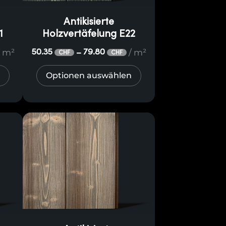
Antikisierte
1
Holzvertäfelung E22
/ m²
/ m²
50.35
79.80
–
CHF
CHF
Optionen auswählen