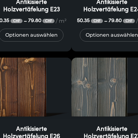
Antikisierte
Antikisierte
Holzvertäfelung E23
Holzvertäfelung E2
/ m²
0.35
79.80
50.35
79.80
–
–
CHF
CHF
CHF
CHF
Optionen auswählen
Optionen auswählen
Antikisierte
Antikisierte
Holzvertäfelung E26
Holzvertäfelung E2