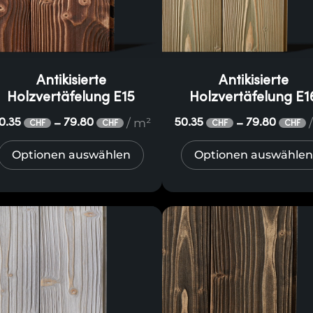
Antikisierte
Antikisierte
Holzvertäfelung E15
Holzvertäfelung E1
/ m²
0.35
79.80
50.35
79.80
–
–
CHF
CHF
CHF
CHF
Optionen auswählen
Optionen auswählen