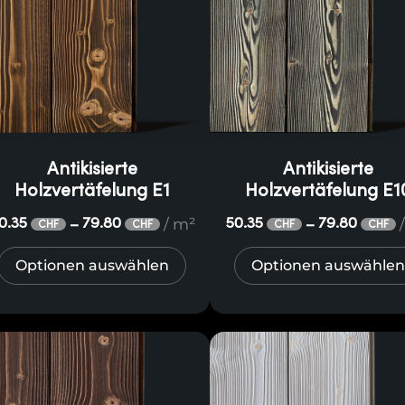
Antikisierte
Antikisierte
Holzvertäfelung E1
Holzvertäfelung E1
/ m²
0.35
79.80
50.35
79.80
–
–
CHF
CHF
CHF
CHF
Optionen auswählen
Optionen auswählen