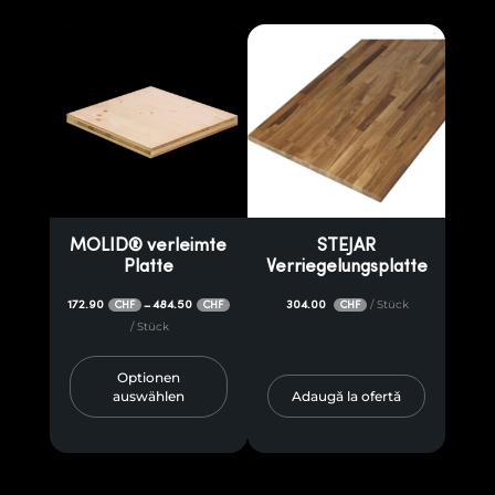
MOLID® verleimte
STEJAR
Platte
Verriegelungsplatte
172.90
484.50
304.00
/ Stück
–
CHF
CHF
CHF
/ Stück
Optionen
auswählen
Adaugă la ofertă