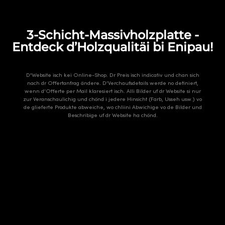
3-Schicht-Massivholzplatte -
Entdeck d’Holzqualitäi bi Enipau!
D'Website isch kei Online-Shop. Dr Preis isch indicativ und chan sich
nach dr Offertanfrag ändere. D’Verchaufsdetails werde no definiert,
wenn d’Offerte per Mail klaresiert isch. Alli Bilder uf dr Website si nur
zur Veranschaulichig und chönd i jedere Hinsicht (Farb, Usseh usw.) vo
de glieferte Produkte abweiche, wo chliini Abwichige vo de Bilder und
Beschribige uf dr Website ha chönd.