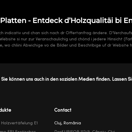
latten - Entdeck d’Holzqualitäi bi E
sch indicativ und chan sich nach dr Offertanfrag ändere. D’Verchauf
 dr Website si nur zur Veranschaulichig und chönd i jedere Hinsicht (F
, wo chliini Abwichige vo de Bilder und Beschribige uf dr Website 
Sie können uns auch in den sozialen Medien finden. Lassen Si
dukte
Contact
e Holzvertäfelung E1
Cluj, România