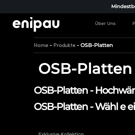
Mindestbe
Über Uns
P
-
-
OSB-Platten
Home
Produkte
OSB-Platten
OSB-Platten - Hochwärt
OSB-Platten - Wähl e ei
Exklusive Kollektion