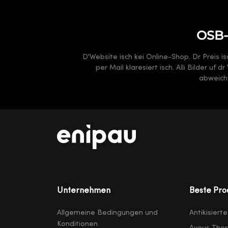
OSB-P
D'Website isch kei Online-Shop. Dr Preis i
per Mail klaresiert isch. Alli Bilder uf
abweiche
Unternehmen
Beste Pro
Allgemeine Bedingungen und
Antikisiert
Konditionen