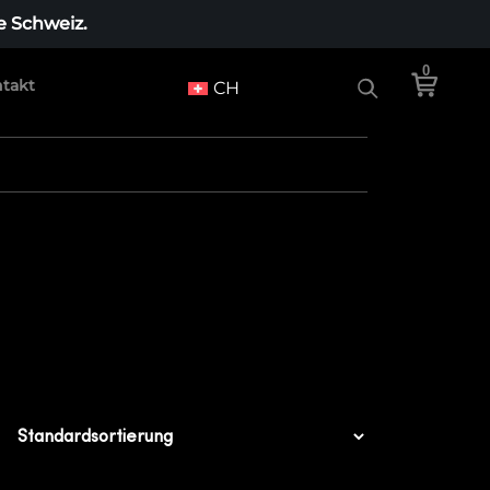
e Schweiz.
0
takt
CH