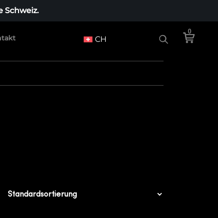
e Schweiz.
0
takt
CH