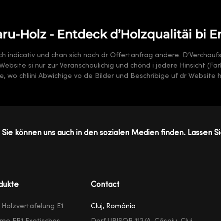
u-Holz - Entdeck d’Holzqualitäi bi E
sch indicativ und chan sich nach dr Offertanfrag ändere. D’Verchauf
 dr Website si nur zur Veranschaulichig und chönd i jedere Hinsicht (F
, wo chliini Abwichige vo de Bilder und Beschribige uf dr Website 
Sie können uns auch in den sozialen Medien finden. Lassen Si
dukte
Contact
e Holzvertäfelung E1
Cluj, România