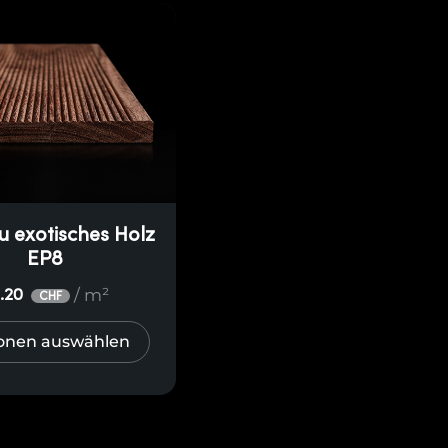
 exotisches Holz
EP8
/ m²
1.20
CHF
onen auswählen