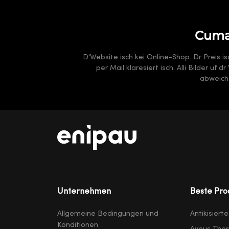
Cumar
D'Website isch kei Online-Shop. Dr Preis i
per Mail klaresiert isch. Alli Bilder uf
abweiche
Unternehmen
Beste Pro
Allgemeine Bedingungen und
Antikisiert
Konditionen