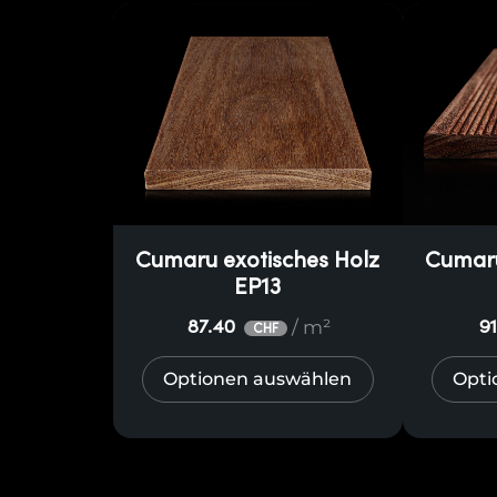
Cumaru exotisches Holz
Cumaru
EP13
/ m²
87.40
9
CHF
Optionen auswählen
Opti