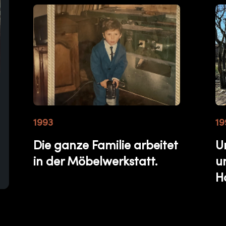
1993
19
Die ganze Familie arbeitet
U
in der Möbelwerkstatt.
u
H