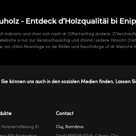
uholz - Entdeck d’Holzqualitäi bi Enip
sch indicativ und chan sich nach dr Offertanfrag ändere. D’Verchauf
 dr Website si nur zur Veranschaulichig und chönd i jedere Hinsicht (F
, wo chliini Abwichige vo de Bilder und Beschribige uf dr Website 
Sie können uns auch in den sozialen Medien finden. Lassen Si
dukte
Contact
e Holzvertäfelung E1
Cluj, România