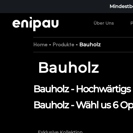
Mindestbe
Über Uns
P
-
-
Bauholz
Home
Produkte
Bauholz
Bauholz - Hochwärtigs
Bauholz - Wähl us 6 Op
Exklusive Kollektion