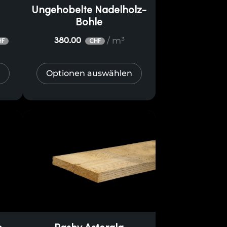
Ungehobelte Nadelholz-
Bohle
/ m³
380.00
HF
CHF
Optionen auswählen