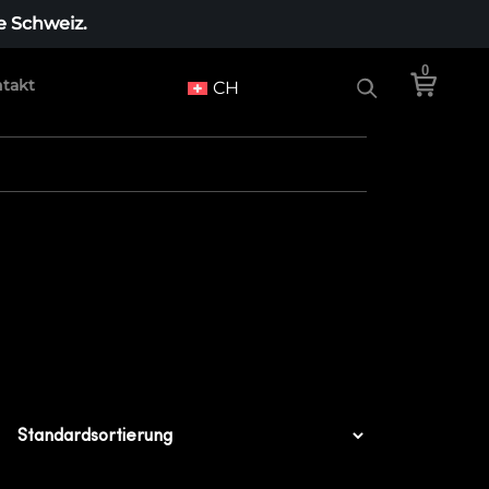
e Schweiz.
0
takt
CH