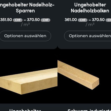
ngehobelter Nadelholz-
Ungehobelter
Sparren
Nadelholzbalken
351.50
370.50
361.00
370.50
–
–
CHF
CHF
CHF
C
/ m³
/ m³
Optionen auswählen
Optionen auswählen