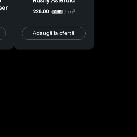
e
Rashy Asterala
ser
/ m³
228.00
CHF
Adaugă la ofertă