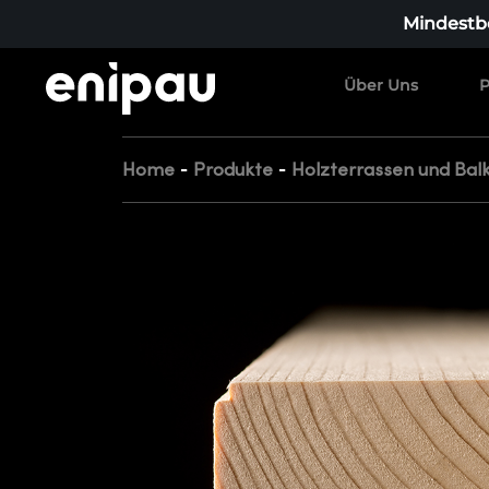
Mindestbe
Über Uns
P
-
-
Home
Produkte
Holzterrassen und Bal