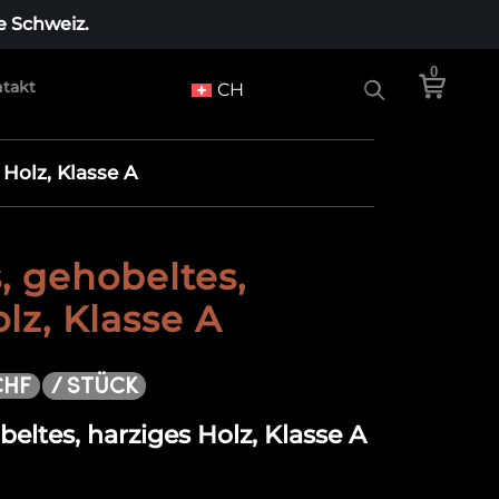
e Schweiz.
0
takt
CH
Holz, Klasse A
, gehobeltes,
lz, Klasse A
/ STÜCK
CHF
eltes, harziges Holz, Klasse A