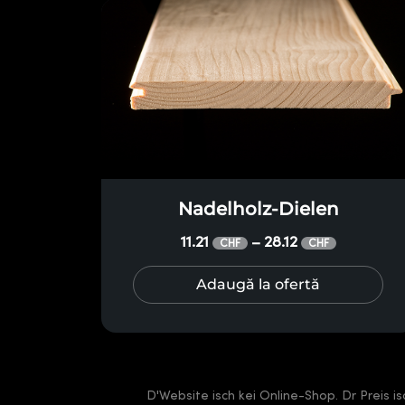
Nadelholz-Dielen
11.21
28.12
–
CHF
CHF
Adaugă la ofertă
D'Website isch kei Online-Shop. Dr Preis i