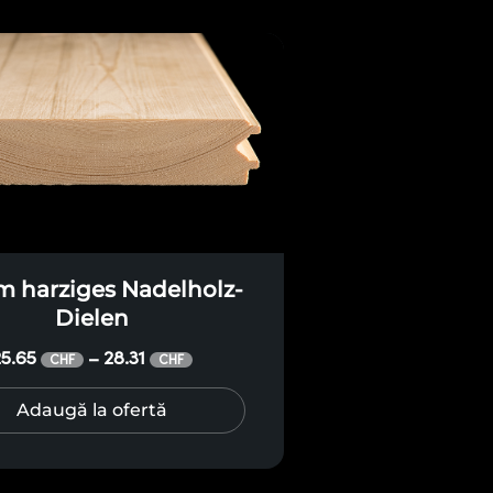
 harziges Nadelholz-
Dielen
25.65
28.31
–
CHF
CHF
Adaugă la ofertă