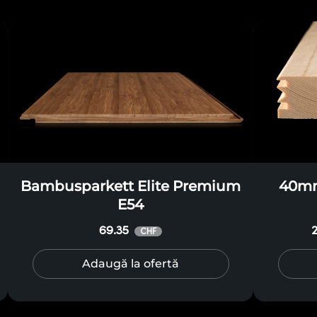
Bambusparkett Elite Premium
40mm
E54
69.35
CHF
Adaugă la ofertă