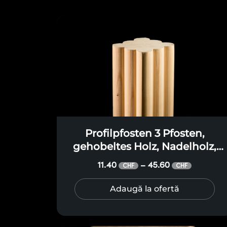
Profilpfosten 3 Pfosten,
gehobeltes Holz, Nadelholz,
Klasse A, mit Seitenflächen in
11.40
45.60
–
CHF
CHF
drei profilierten Bögen, ohne
Kanten, für Terrassen, Pergolen,
Adaugă la ofertă
Pavillons, Vordächer