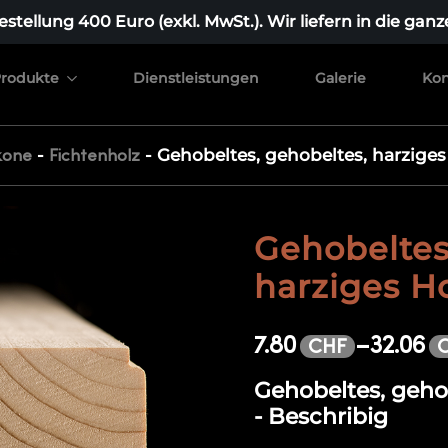
stellung 400 Euro (exkl. MwSt.). Wir liefern in die ganz
rodukte
Dienstleistungen
Galerie
Kon
-
-
Gehobeltes, gehobeltes, harziges 
kone
Fichtenholz
Gehobeltes
harziges Ho
7.80
–
32.06
CHF
Gehobeltes, gehob
- Beschribig