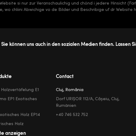
 dr Website si nur zur Veranschaulichig und chönd i jedere Hinsicht (F
, wo chliini Abwichige vo de Bilder und Beschribige uf dr Website 
Sie können uns auch in den sozialen Medien finden. Lassen Si
dukte
Contact
e Holzvertäfelung E1
Cluj, România
mo EP1 Exotisches
Dorf URIȘOR 112/A, Cășeiu, Cluj,
Rumänien
exotisches Holz EP14
+40 746 532 752
isches Holz
te anzeigen