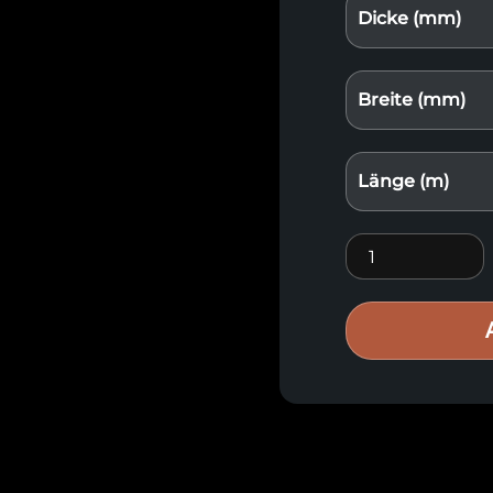
Dicke (mm)
Breite (mm)
Länge (m)
Gehobeltes, geho