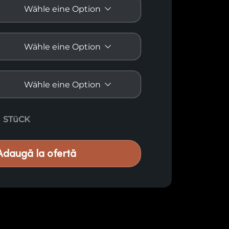
beltes, harziges Holz, Klasse A quantity
STüCK
Adaugă la ofertă