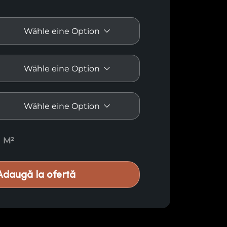
n quantity
M²
Adaugă la ofertă