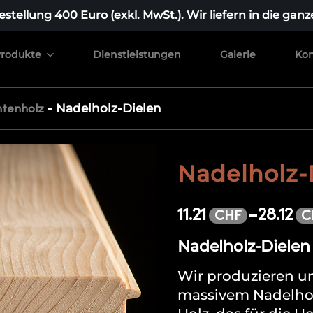
stellung 400 Euro (exkl. MwSt.). Wir liefern in die ganz
rodukte
Dienstleistungen
Galerie
Kon
-
Nadelholz-Dielen
htenholz
Nadelholz-
11.21
–
28.12
CHF
C
Nadelholz-Dielen 
Wir produzieren u
massivem Nadelhol