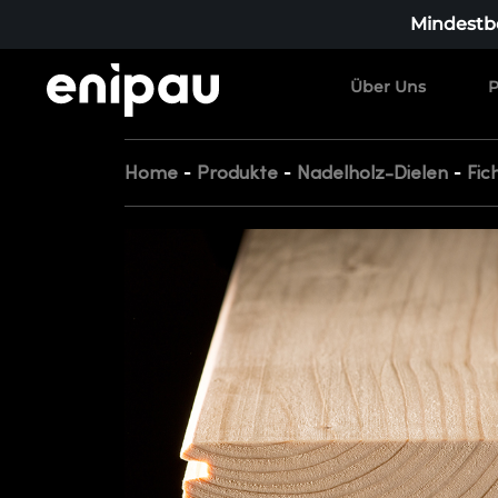
Mindestbe
Über Uns
P
-
-
-
Home
Produkte
Nadelholz-Dielen
Fic