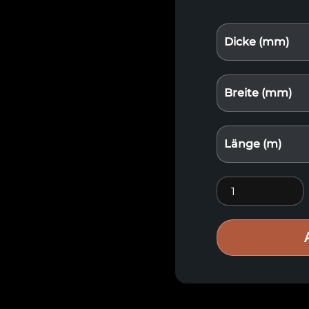
Dicke (mm)
Breite (mm)
Länge (m)
Nadelholz-Diele