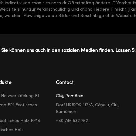
sch indicativ und chan sich nach dr Offertanfrag ändere. D’Verchauf
 dr Website si nur zur Veranschaulichig und chönd i jedere Hinsicht (F
, wo chliini Abwichige vo de Bilder und Beschribige uf dr Website 
Sie können uns auch in den sozialen Medien finden. Lassen Si
dukte
Contact
e Holzvertäfelung E1
Cluj, România
mo EP1 Exotisches
Dorf URIȘOR 112/A, Cășeiu, Cluj,
Rumänien
exotisches Holz EP14
+40 746 532 752
isches Holz