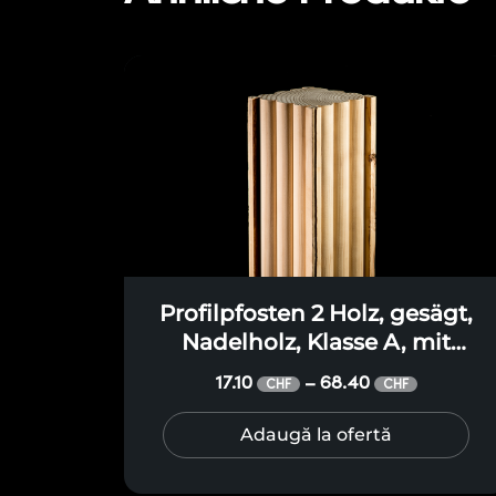
Profilpfosten 2 Holz, gesägt,
Nadelholz, Klasse A, mit
Seitenflächen in drei
17.10
68.40
–
CHF
CHF
Profilbögen, für Terrassen,
Pergolen, Pavillons, Vordächer
Adaugă la ofertă