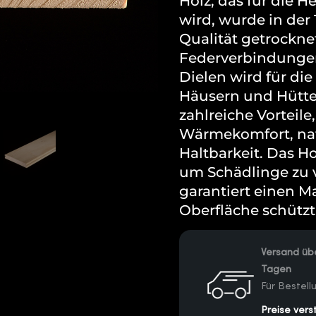
Holz, das für die 
wird, wurde in de
Qualität getrockne
Federverbindungen
Dielen wird für di
Häusern und Hütte
zahlreiche Vorteile,
Wärmekomfort, na
Haltbarkeit. Das Ho
um Schädlinge zu v
garantiert einen Ma
Oberfläche schützt
Versand übe
Tagen
Für Bestel
Preise vers