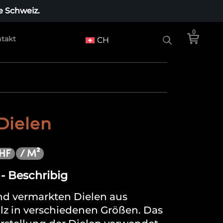
e Schweiz.
0
takt
CH
Dielen
/ M²
HF
- Beschribig
nd vermarkten Dielen aus
z in verschiedenen Größen. Das