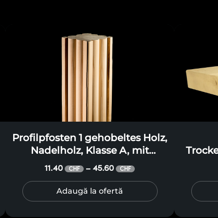
Profilpfosten 1 gehobeltes Holz,
Nadelholz, Klasse A, mit
Trock
Seitenflächen in zwei
11.40
45.60
–
CHF
CHF
Profilbögen, für Terrassen,
Pergolen, Pavillons, Vordächer
Adaugă la ofertă