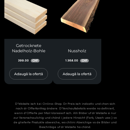
Getrocknete
Nadelholz-Bohle
Nussholz
399.00
1 368.00
CHF
CHF
Adaugă la ofertă
Adaugă la ofertă
D'Website isch kei Online-Shop. Dr Preis isch indicativ und chan sich
nach dr Offertanfrag ändere. D’Verchaufsdetails werde no definiert,
wenn d’Offerte per Mail klaresiert isch. Alli Bilder uf dr Website si nur
zur Veranschaulichig und chönd i jedere Hinsicht (Farb, Usseh usw.) vo
de glieferte Produkte abweiche, wo chliini Abwichige vo de Bilder und
Beschribige uf dr Website ha chönd.