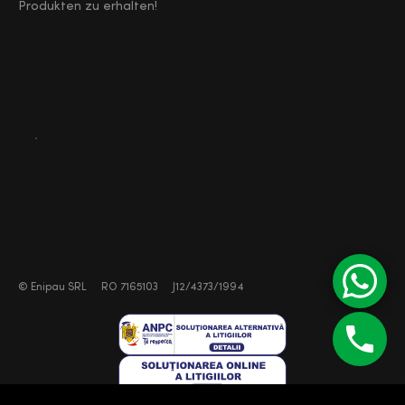
Produkten zu erhalten!
©
Enipau SRL
RO 7165103
J12/4373/1994