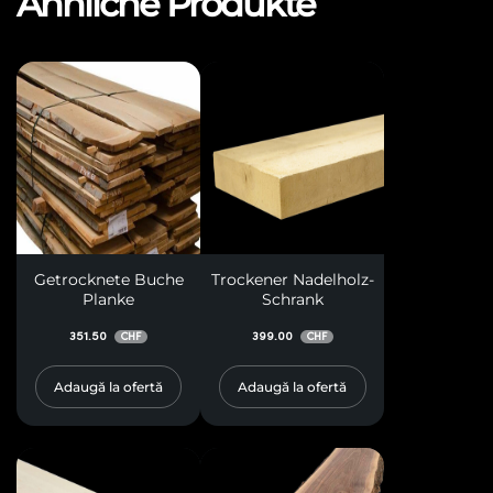
Ähnliche Produkte
Getrocknete Buche
Trockener Nadelholz-
Planke
Schrank
351.50
399.00
CHF
CHF
Adaugă la ofertă
Adaugă la ofertă