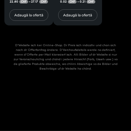
22.80
27.17
0.02
0.21
–
–
CHF
CHF
CHF
CHF
Adaugă la ofertă
Adaugă la ofertă
D'Website isch kei Online-Shop. Dr Preis isch indicativ und chan sich
nach dr Offertanfrag ändere. D’Verchaufsdetails werde no definiert,
wenn d’Offerte per Mail klaresiert isch. Alli Bilder uf dr Website si nur
zur Veranschaulichig und chönd i jedere Hinsicht (Farb, Usseh usw.) vo
de glieferte Produkte abweiche, wo chliini Abwichige vo de Bilder und
Beschribige uf dr Website ha chönd.