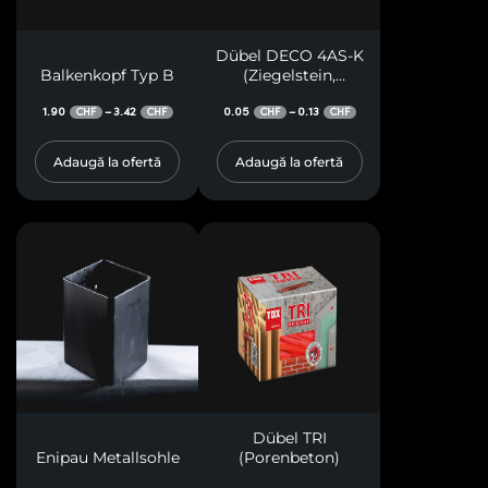
Dübel DECO 4AS-K
Balkenkopf Typ B
(Ziegelstein,
Porenbeton,
1.90
3.42
0.05
Polystyrol)
0.13
–
–
CHF
CHF
CHF
CHF
Adaugă la ofertă
Adaugă la ofertă
Dübel TRI
Enipau Metallsohle
(Porenbeton)