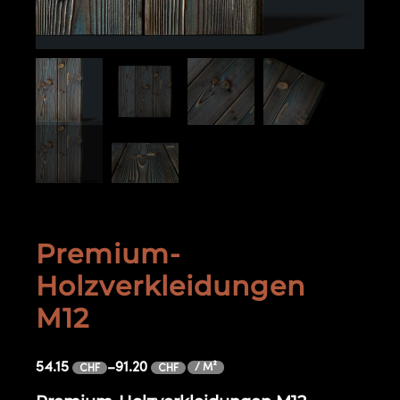
Premium-
Holzverkleidungen
M12
54.15
–
91.20
/ M²
CHF
CHF