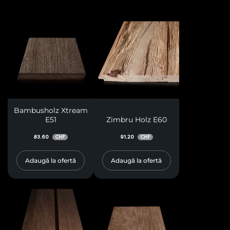
Bambusholz Xtream
E51
Zimbru Holz E60
83.60
91.20
CHF
CHF
Adaugă la ofertă
Adaugă la ofertă