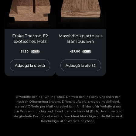
Frake Thermo E2
Massivholzplatte aus
exotisches Holz
Bambus E44
91.20
437.00
CHF
CHF
Adaugă la ofertă
Adaugă la ofertă
D'Website isch kei Online-Shop. Dr Preis isch indicativ und chan sich
nach dr Offertanfrag ändere. D’Verchaufsdetails werde no definiert,
wenn d’Offerte per Mail klaresiert isch. Alli Bilder uf dr Website si nur
zur Veranschaulichig und chönd i jedere Hinsicht (Farb, Usseh usw.) vo
de glieferte Produkte abweiche, wo chliini Abwichige vo de Bilder und
Beschribige uf dr Website ha chönd.