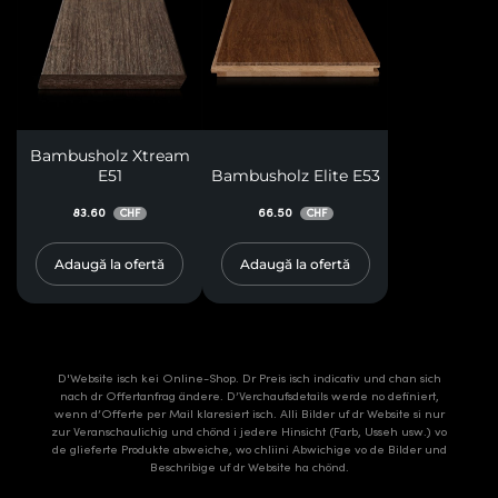
Bambusholz Xtream
E51
Bambusholz Elite E53
83.60
66.50
CHF
CHF
Adaugă la ofertă
Adaugă la ofertă
D'Website isch kei Online-Shop. Dr Preis isch indicativ und chan sich
nach dr Offertanfrag ändere. D’Verchaufsdetails werde no definiert,
wenn d’Offerte per Mail klaresiert isch. Alli Bilder uf dr Website si nur
zur Veranschaulichig und chönd i jedere Hinsicht (Farb, Usseh usw.) vo
de glieferte Produkte abweiche, wo chliini Abwichige vo de Bilder und
Beschribige uf dr Website ha chönd.