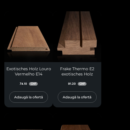
Exotisches Holz Louro
Frake Thermo E2
Vermelho E14
exotisches Holz
74.10
91.20
CHF
CHF
Adaugă la ofertă
Adaugă la ofertă