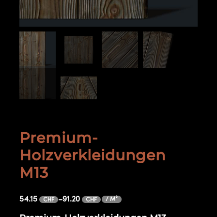
Premium-
Holzverkleidungen
M13
54.15
–
91.20
/ M²
CHF
CHF