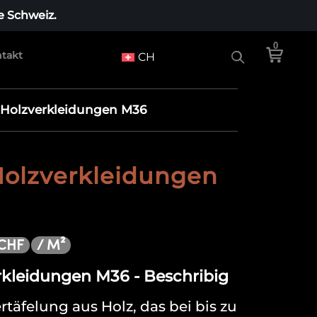
e Schweiz.
0
takt
CH
Holzverkleidungen M36
olzverkleidungen
/ M²
CHF
kleidungen M36 - Beschribig
rtäfelung aus Holz, das bei bis zu