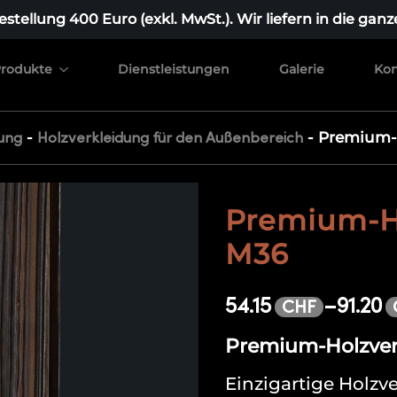
stellung 400 Euro (exkl. MwSt.). Wir liefern in die ganz
rodukte
Dienstleistungen
Galerie
Kon
-
-
Premium-
ung
Holzverkleidung für den Außenbereich
Premium-H
M36
54.15
–
91.20
CHF
Premium-Holzver
Einzigartige Holzve