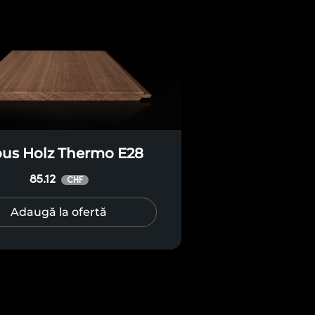
us Holz Thermo E28
85.12
CHF
Adaugă la ofertă