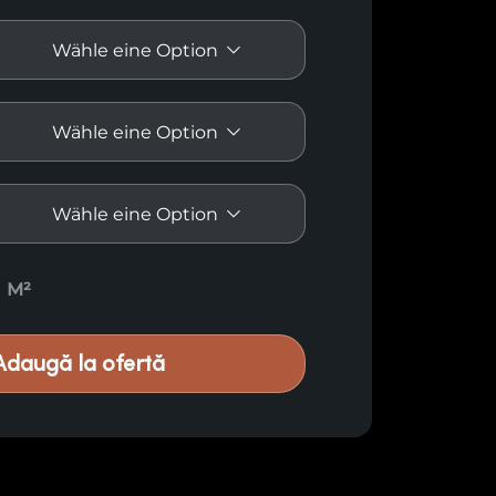
rkleidungen M36 quantity
M²
Adaugă la ofertă