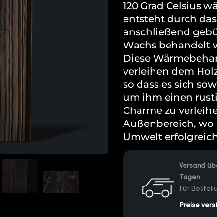
120 Grad Celsius w
entsteht durch das
anschließend gebü
Wachs behandelt wi
Diese Wärmebehan
verleihen dem Hol
so dass es sich so
um ihm einen rust
Charme zu verleihe
Außenbereich, wo 
Umwelt erfolgreich
Versand übe
Tagen
Für Bestel
Preise vers