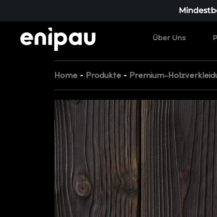
Mindestbe
Über Uns
P
-
-
Home
Produkte
Premium-Holzverkleid