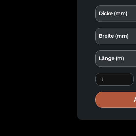
Dicke (mm)
Breite (mm)
Länge (m)
Premium-Holzve