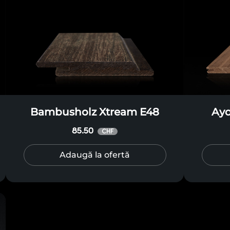
Bambusholz Xtream E48
Ayo
85.50
CHF
Adaugă la ofertă