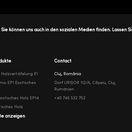
Sie können uns auch in den sozialen Medien finden. Lassen Si
dukte
Contact
e Holzvertäfelung E1
Cluj, România
mo EP1 Exotisches
Dorf URIȘOR 112/A, Cășeiu, Cluj,
Rumänien
exotisches Holz EP14
+40 746 532 752
isches Holz
te anzeigen