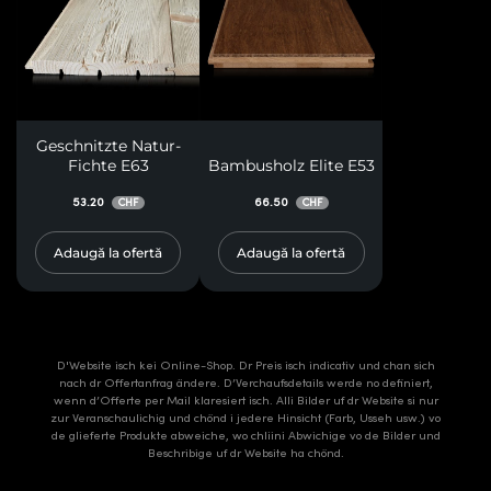
Geschnitzte Natur-
Fichte E63
Bambusholz Elite E53
53.20
66.50
CHF
CHF
Adaugă la ofertă
Adaugă la ofertă
D'Website isch kei Online-Shop. Dr Preis isch indicativ und chan sich
nach dr Offertanfrag ändere. D’Verchaufsdetails werde no definiert,
wenn d’Offerte per Mail klaresiert isch. Alli Bilder uf dr Website si nur
zur Veranschaulichig und chönd i jedere Hinsicht (Farb, Usseh usw.) vo
de glieferte Produkte abweiche, wo chliini Abwichige vo de Bilder und
Beschribige uf dr Website ha chönd.