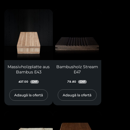
Massivholzplatte aus
Bambusholz Stream
Bambus E43
E47
437.00
79.80
CHF
CHF
Adaugă la ofertă
Adaugă la ofertă