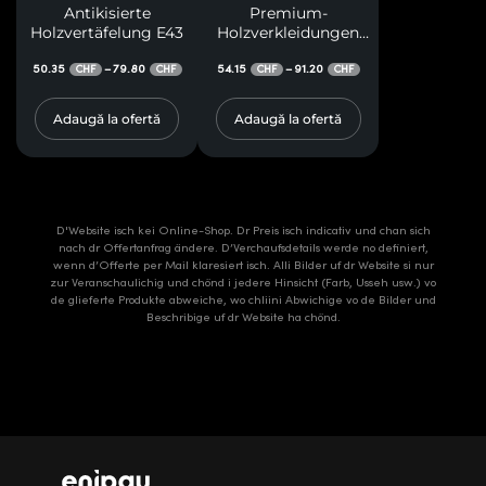
Antikisierte
Premium-
Holzvertäfelung E43
Holzverkleidungen
M20
50.35
79.80
54.15
91.20
–
–
CHF
CHF
CHF
CHF
Adaugă la ofertă
Adaugă la ofertă
D'Website isch kei Online-Shop. Dr Preis isch indicativ und chan sich
nach dr Offertanfrag ändere. D’Verchaufsdetails werde no definiert,
wenn d’Offerte per Mail klaresiert isch. Alli Bilder uf dr Website si nur
zur Veranschaulichig und chönd i jedere Hinsicht (Farb, Usseh usw.) vo
de glieferte Produkte abweiche, wo chliini Abwichige vo de Bilder und
Beschribige uf dr Website ha chönd.