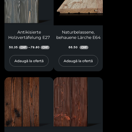
Antikisierte
Naturbelassene,
Holzvertäfelung E27
behauene Lärche E64
50.35
79.80
66.50
–
CHF
CHF
CHF
Adaugă la ofertă
Adaugă la ofertă