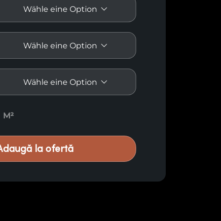
zvertäfelung E43 quantity
M²
Adaugă la ofertă