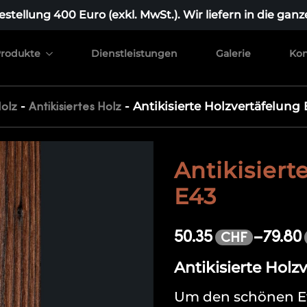
stellung 400 Euro (exkl. MwSt.). Wir liefern in die ganz
rodukte
Dienstleistungen
Galerie
Kon
-
-
Antikisierte Holzvertäfelung 
Holz
Antikisiertes Holz
Antikisiert
E43
50.35
–
79.80
CHF
Antikisierte Holz
Um den schönen Eff