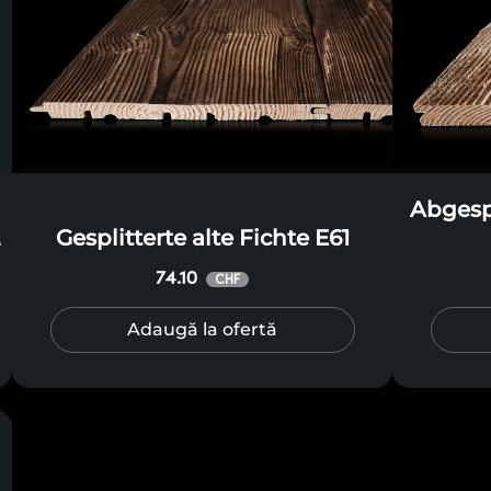
Abgespl
2
Gesplitterte alte Fichte E61
74.10
CHF
Adaugă la ofertă