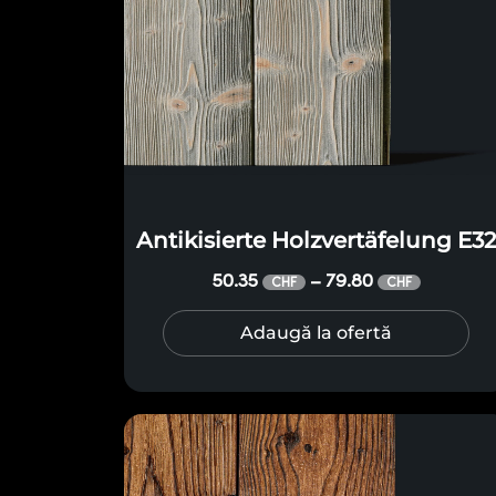
Antikisierte Holzvertäfelung E3
50.35
79.80
–
CHF
CHF
Adaugă la ofertă