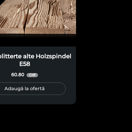
itterte alte Holzspindel
E58
60.80
CHF
Adaugă la ofertă