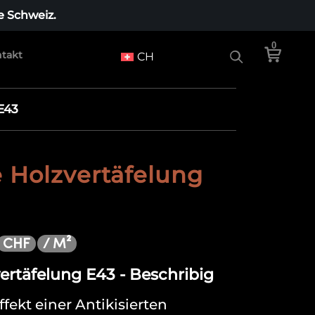
e Schweiz.
0
takt
CH
E43
e Holzvertäfelung
/ M²
CHF
vertäfelung E43 - Beschribig
ekt einer Antikisierten