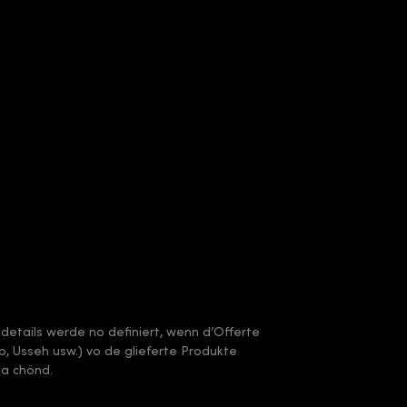
sdetails werde no definiert, wenn d’Offerte
arb, Usseh usw.) vo de glieferte Produkte
ha chönd.