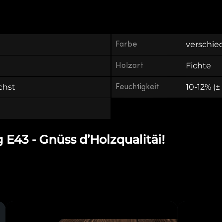
Farbe
verschie
Holzart
Fichte
chst
Feuchtigkeit
10-12% (±
 E43 - Gnüss d’Holzqualitäi!