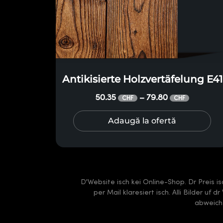
Antikisierte Holzvertäfelung E41
50.35
79.80
–
CHF
CHF
Adaugă la ofertă
D'Website isch kei Online-Shop. Dr Preis i
per Mail klaresiert isch. Alli Bilder uf
abweiche