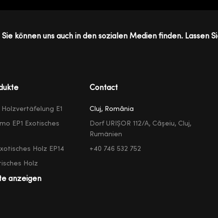
Sie können uns auch in den sozialen Medien finden. Lassen Si
dukte
Contact
e Holzvertäfelung E1
Cluj, România
mo EP1 Exotisches
Dorf URIȘOR 112/A, Cășeiu, Cluj,
Rumänien
exotisches Holz EP14
+40 746 532 752
isches Holz
te anzeigen