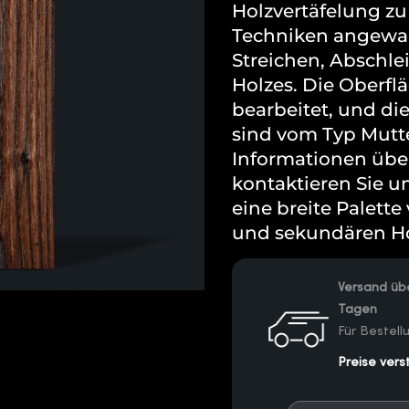
Holzvertäfelung zu
Techniken angewan
Streichen, Abschle
Holzes. Die Oberfl
bearbeitet, und d
sind vom Typ Mutte
Informationen über
kontaktieren Sie un
eine breite Palett
und sekundären Ho
Versand übe
Tagen
Für Bestel
Preise vers