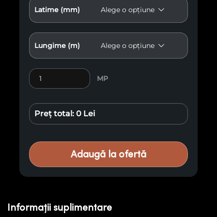
Latime (mm)
Lungime (m)
Cantitate Lambriu Antichizat E19
MP
Preț total:
0 Lei
Adaugă la ofertă
Informații suplimentare