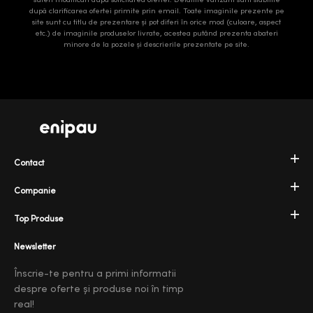
după clarificarea ofertei primite prin email. Toate imaginile prezente pe
site sunt cu titlu de prezentare și pot diferi în orice mod (culoare, aspect
etc.) de imaginile produselor livrate, acestea putând prezenta abateri
minore de la pozele și descrierile prezentate pe site.
Contact
Companie
Top Produse
Newsletter
Înscrie-te pentru a primi informatii
despre oferte și produse noi în timp
real!