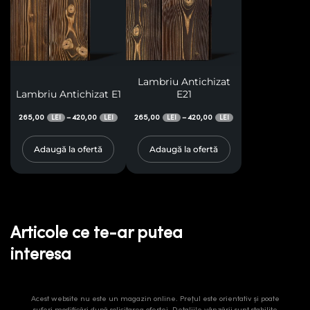
Lambriu Antichizat
Lambriu Antichizat E1
E21
265,00
420,00
265,00
420,00
–
–
LEI
LEI
LEI
LEI
Adaugă la ofertă
Adaugă la ofertă
Articole ce te-ar putea
interesa
Acest website nu este un magazin online. Prețul este orientativ și poate
suferi modificări după solicitarea ofertei. Detaliile vânzării sunt stabilite