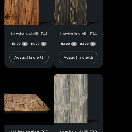
Lambris vieilli E41
Lambris vieilli E14
53,00
84,00
53,00
84,00
–
–
€
€
€
€
Adaugă la ofertă
Adaugă la ofertă
Mélèze ancien E65
Lambris vieilli E32