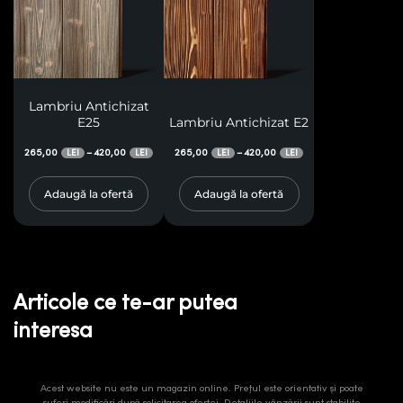
Lambriu Antichizat
E25
Lambriu Antichizat E2
265,00
420,00
265,00
420,00
–
–
LEI
LEI
LEI
LEI
Adaugă la ofertă
Adaugă la ofertă
Articole ce te-ar putea
interesa
Acest website nu este un magazin online. Prețul este orientativ și poate
suferi modificări după solicitarea ofertei. Detaliile vânzării sunt stabilite