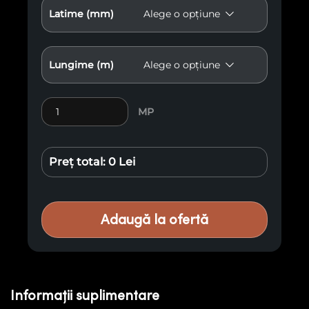
Latime (mm)
Lungime (m)
Cantitate Lambriu Antichizat E35
MP
Preț total:
0 Lei
Adaugă la ofertă
Informații suplimentare