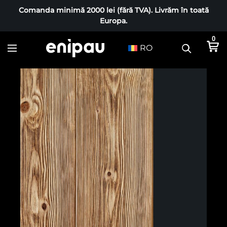
Comanda minimă 2000 lei (fără TVA). Livrăm în toată
Europa.
0
RO