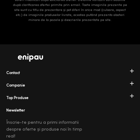
după clarificarea ofertei primite prin email. Toate imaginile prezente pe
site sunt cu titlu de prezentare și pot diferi în orice mod (culoare, aspect
etc.) de imaginile produselor livrate, acestea putând prezenta abateri
minore de la pozele și descrierile prezentate pe site.
Contact
Companie
Top Produse
Newsletter
Înscrie-te pentru a primi informatii
despre oferte și produse noi în timp
real!