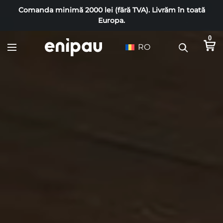
Comanda minimă 2000 lei (fără TVA). Livrăm în toată
Europa.
0
RO
M
a
g
a
z
i
n
c
h
e
r
e