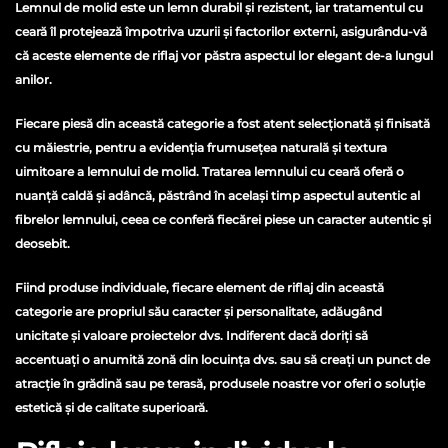
Lemnul de molid este un lemn durabil și rezistent, iar tratamentul cu
ceară îl protejează împotriva uzurii și factorilor externi, asigurându-vă
că aceste elemente de riflaj vor păstra aspectul lor elegant de-a lungul
anilor.
Fiecare piesă din această categorie a fost atent selecționată și finisată
cu măiestrie, pentru a evidenția frumusețea naturală și textura
uimitoare a lemnului de molid. Tratarea lemnului cu ceară oferă o
nuanță caldă și adâncă, păstrând în același timp aspectul autentic al
fibrelor lemnului, ceea ce conferă fiecărei piese un caracter autentic și
deosebit.
Fiind produse individuale, fiecare element de riflaj din această
categorie are propriul său caracter și personalitate, adăugând
unicitate și valoare proiectelor dvs. Indiferent dacă doriți să
accentuați o anumită zonă din locuința dvs. sau să creați un punct de
atracție în grădină sau pe terasă, produsele noastre vor oferi o soluție
estetică și de calitate superioară.