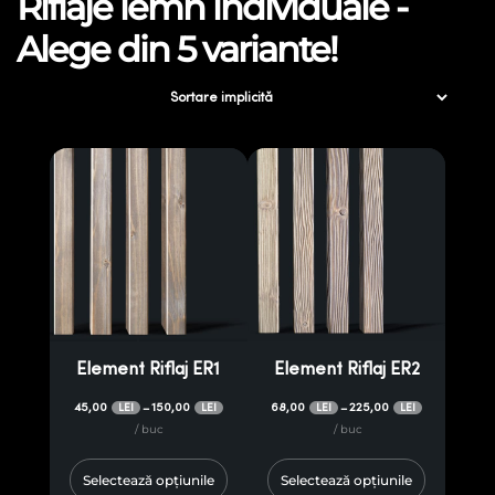
Riflaje lemn individuale -
Alege din 5 variante!
Element Riflaj ER1
Element Riflaj ER2
45,00
150,00
68,00
225,00
–
–
LEI
LEI
LEI
LEI
/ buc
/ buc
Selectează opțiunile
Selectează opțiunile