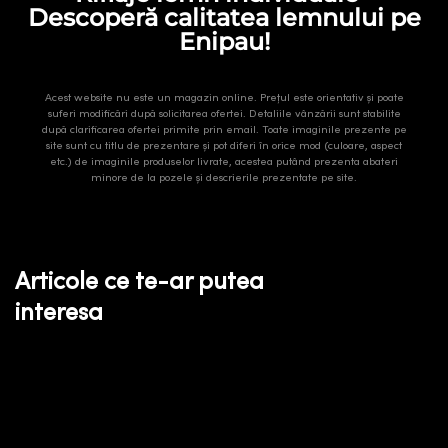
Descoperă calitatea lemnului pe
Enipau!
Acest website nu este un magazin online. Prețul este orientativ și poate
suferi modificări după solicitarea ofertei. Detaliile vânzării sunt stabilite
după clarificarea ofertei primite prin email. Toate imaginile prezente pe
site sunt cu titlu de prezentare și pot diferi în orice mod (culoare, aspect
etc.) de imaginile produselor livrate, acestea putând prezenta abateri
minore de la pozele și descrierile prezentate pe site.
Articole ce te-ar putea
interesa