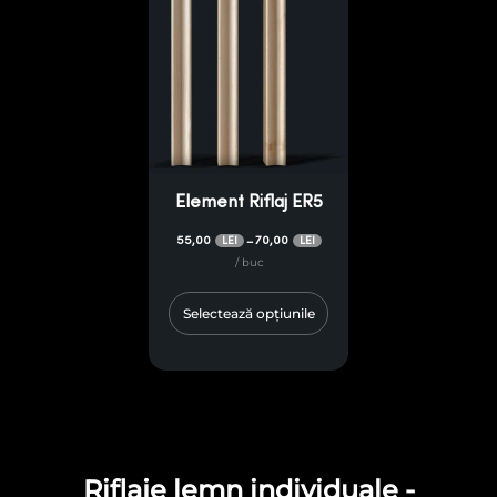
Element Riflaj ER5
55,00
70,00
–
LEI
LEI
/ buc
Selectează opțiunile
Riflaje lemn individuale -