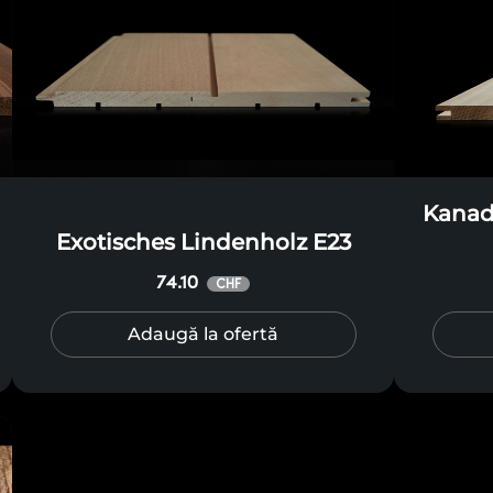
Kanad
Exotisches Lindenholz E23
74.10
CHF
Adaugă la ofertă