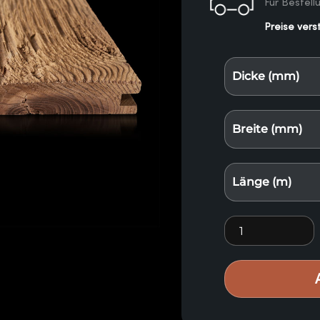
Für Bestel
Preise vers
Dicke (mm)
Breite (mm)
Länge (m)
Thermisch gehac