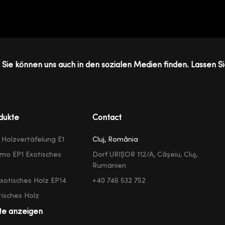
Sie können uns auch in den sozialen Medien finden. Lassen Si
dukte
Contact
e Holzvertäfelung E1
Cluj, România
mo EP1 Exotisches
Dorf URIȘOR 112/A, Cășeiu, Cluj,
Rumänien
exotisches Holz EP14
+40 746 532 752
isches Holz
te anzeigen