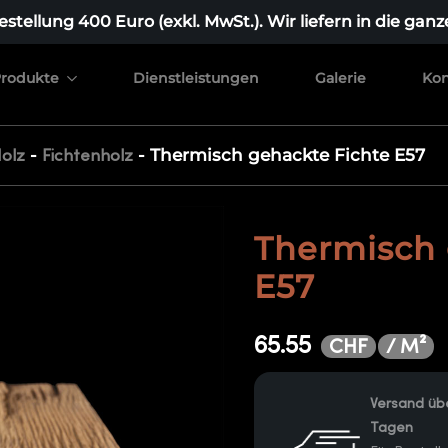
stellung 400 Euro (exkl. MwSt.). Wir liefern in die ganz
rodukte
Dienstleistungen
Galerie
Kon
-
-
Thermisch gehackte Fichte E57
Holz
Fichtenholz
Thermisch 
E57
65.55
/ M²
CHF
Versand übe
Tagen