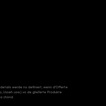
sdetails werde no definiert, wenn d’Offerte
arb, Usseh usw.) vo de glieferte Produkte
ha chönd.