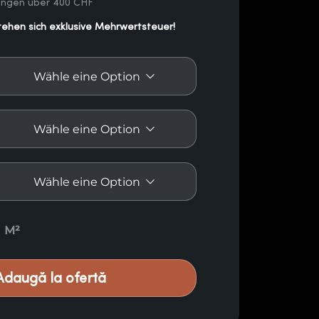
lungen über 400 CHF
tehen sich exklusive Mehrwertsteuer!
kte Fichte E57 quantity
M²
Adaugă la ofertă