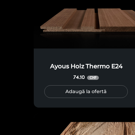
Ayous Holz Thermo E24
74.10
CHF
Adaugă la ofertă