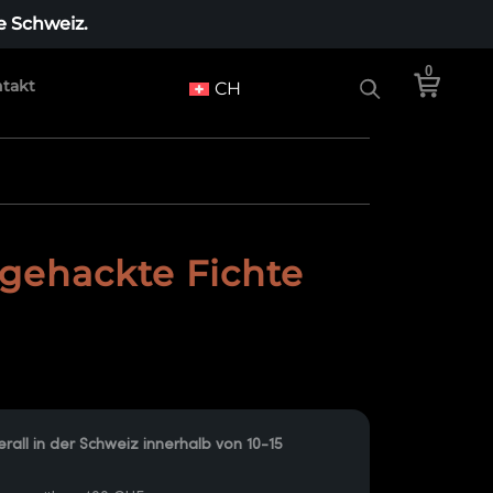
e Schweiz.
0
takt
CH
gehackte Fichte
rall in der Schweiz innerhalb von 10-15