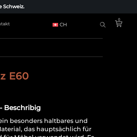
e Schweiz.
0
takt
CH
z E60
- Beschribig
ein besonders haltbares und
aterial, das hauptsächlich für