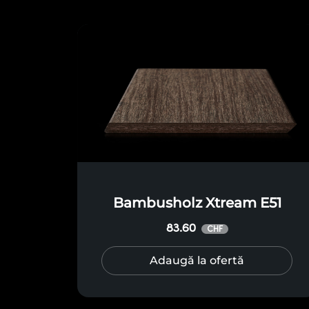
Bambusholz Xtream E51
83.60
CHF
Adaugă la ofertă