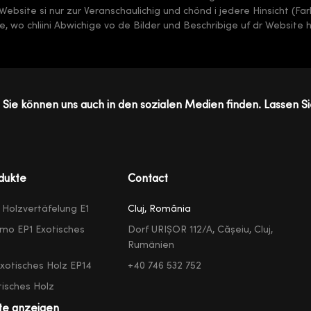
 dr Website si nur zur Veranschaulichig und chönd i jedere Hinsicht (F
, wo chliini Abwichige vo de Bilder und Beschribige uf dr Website 
Sie können uns auch in den sozialen Medien finden. Lassen Si
dukte
Contact
e Holzvertäfelung E1
Cluj, România
mo EP1 Exotisches
Dorf URIȘOR 112/A, Cășeiu, Cluj,
Rumänien
exotisches Holz EP14
+40 746 532 752
isches Holz
te anzeigen