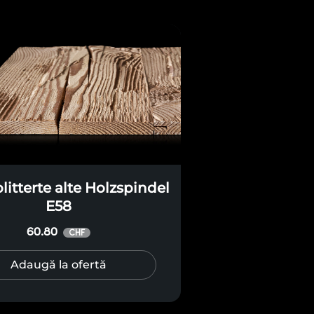
itterte alte Holzspindel
E58
60.80
CHF
Adaugă la ofertă