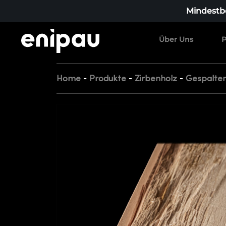
Mindestbe
Über Uns
P
-
-
-
Home
Produkte
Zirbenholz
Gespalten