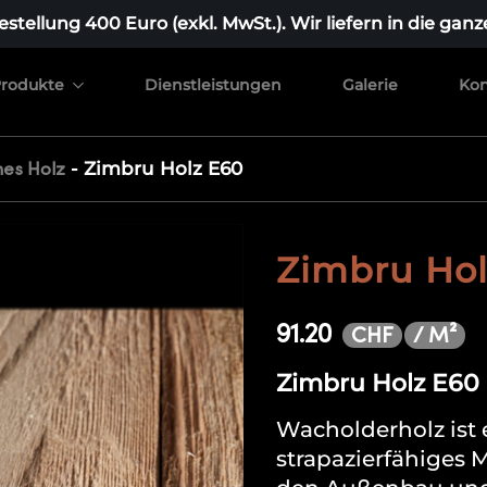
stellung 400 Euro (exkl. MwSt.). Wir liefern in die ganz
rodukte
Dienstleistungen
Galerie
Kon
-
Zimbru Holz E60
es Holz
Zimbru Hol
91.20
/ M²
CHF
Zimbru Holz E60 
Wacholderholz ist 
strapazierfähiges M