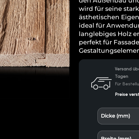
den Außenbau und 
wird für seine star
ästhetischen Eigen
ideal für Anwendu
langlebiges Holz e
perfekt für Fassad
Gestaltungselemen
Versand übe
Tagen
Für Bestel
Preise vers
Dicke (mm)
Breite (mm)