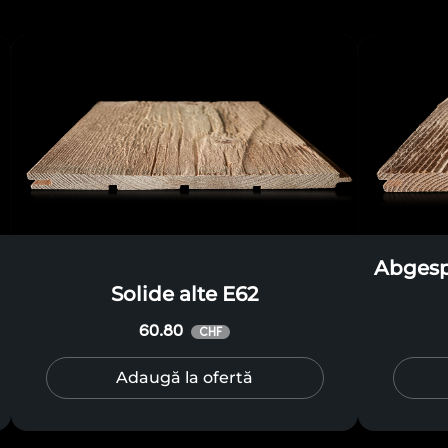
Abgespl
Solide alte E62
60.80
CHF
Adaugă la ofertă