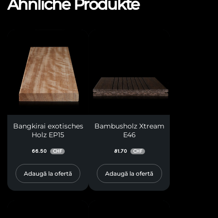
Ähnliche Produkte
Bangkirai exotisches
Bambusholz Xtream
Holz EP15
E46
66.50
81.70
CHF
CHF
Adaugă la ofertă
Adaugă la ofertă