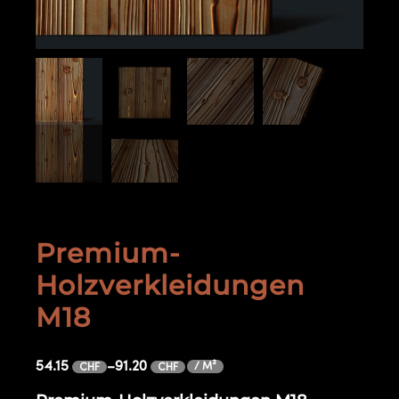
Premium-
Holzverkleidungen
M18
54.15
–
91.20
/ M²
CHF
CHF