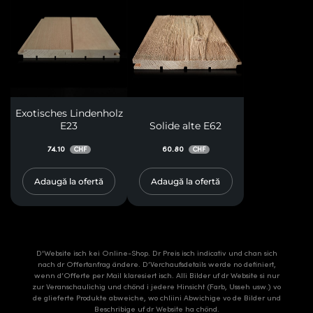
Exotisches Lindenholz
E23
Solide alte E62
74.10
60.80
CHF
CHF
Adaugă la ofertă
Adaugă la ofertă
D'Website isch kei Online-Shop. Dr Preis isch indicativ und chan sich
nach dr Offertanfrag ändere. D’Verchaufsdetails werde no definiert,
wenn d’Offerte per Mail klaresiert isch. Alli Bilder uf dr Website si nur
zur Veranschaulichig und chönd i jedere Hinsicht (Farb, Usseh usw.) vo
de glieferte Produkte abweiche, wo chliini Abwichige vo de Bilder und
Beschribige uf dr Website ha chönd.