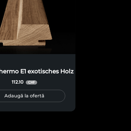
hermo E1 exotisches Holz
112.10
CHF
Adaugă la ofertă