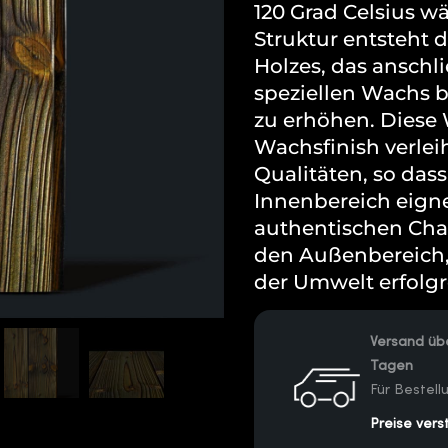
120 Grad Celsius 
Struktur entsteht 
Holzes, das ansch
speziellen Wachs b
zu erhöhen. Dies
Wachsfinish verle
Qualitäten, so dass
Innenbereich eigne
authentischen Char
den Außenbereich,
der Umwelt erfolgr
Versand übe
Tagen
Für Bestel
Preise vers