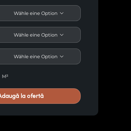
rkleidungen M19 quantity
M²
Adaugă la ofertă