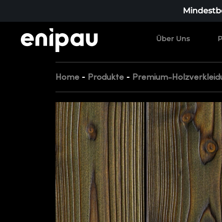
Mindestbe
Über Uns
P
-
-
Home
Produkte
Premium-Holzverkleid