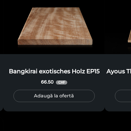
Bangkirai exotisches Holz EP15
Ayous T
66.50
CHF
Adaugă la ofertă