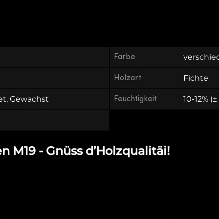
Farbe
verschie
Holzart
Fichte
et, Gewachst
Feuchtigkeit
10-12% (±
M19 - Gnüss d’Holzqualitäi!