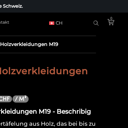
e Schweiz.
0
takt
CH
Holzverkleidungen M19
olzverkleidungen
/ M²
CHF
kleidungen M19 - Beschribig
rtäfelung aus Holz, das bei bis zu