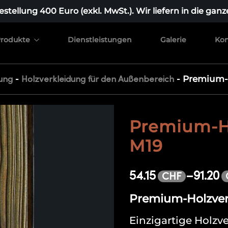
stellung 400 Euro (exkl. MwSt.). Wir liefern in die ganz
rodukte
Dienstleistungen
Galerie
Kon
-
-
Premium-
ung
Holzverkleidung für den Außenbereich
Premium-H
M19
54.15
–
91.20
CHF
Premium-Holzver
Einzigartige Holzve