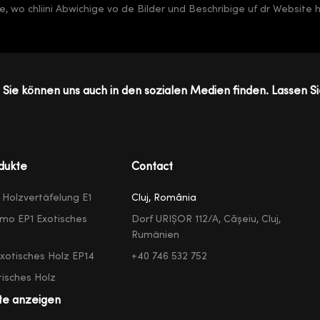
, wo chliini Abwichige vo de Bilder und Beschribige uf dr Website 
Sie können uns auch in den sozialen Medien finden. Lassen Si
dukte
Contact
e Holzvertäfelung E1
Cluj, România
mo EP1 Exotisches
Dorf URIȘOR 112/A, Cășeiu, Cluj,
Rumänien
exotisches Holz EP14
+40 746 532 752
isches Holz
te anzeigen