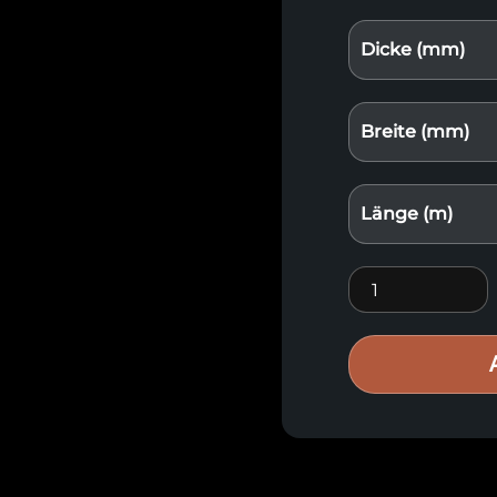
Dicke (mm)
Breite (mm)
Länge (m)
Premium-Holzve