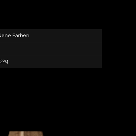
dene Farben
 2%)