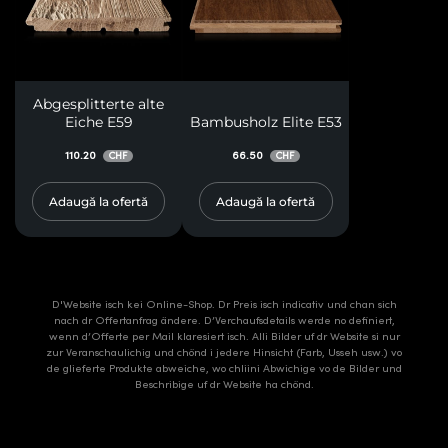
Abgesplitterte alte
Eiche E59
Bambusholz Elite E53
110.20
66.50
CHF
CHF
Adaugă la ofertă
Adaugă la ofertă
D'Website isch kei Online-Shop. Dr Preis isch indicativ und chan sich
nach dr Offertanfrag ändere. D’Verchaufsdetails werde no definiert,
wenn d’Offerte per Mail klaresiert isch. Alli Bilder uf dr Website si nur
zur Veranschaulichig und chönd i jedere Hinsicht (Farb, Usseh usw.) vo
de glieferte Produkte abweiche, wo chliini Abwichige vo de Bilder und
Beschribige uf dr Website ha chönd.