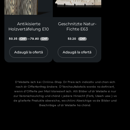
Antikisierte
Geschnitzte Natur-
Holzvertäfelung E10
Fichte E63
50.35
79.80
53.20
–
CHF
CHF
CHF
Adaugă la ofertă
Adaugă la ofertă
D'Website isch kei Online-Shop. Dr Preis isch indicativ und chan sich
nach dr Offertanfrag ändere. D’Verchaufsdetails werde no definiert,
wenn d’Offerte per Mail klaresiert isch. Alli Bilder uf dr Website si nur
zur Veranschaulichig und chönd i jedere Hinsicht (Farb, Usseh usw.) vo
de glieferte Produkte abweiche, wo chliini Abwichige vo de Bilder und
Beschribige uf dr Website ha chönd.