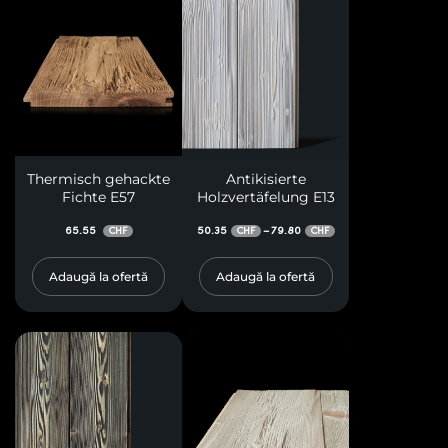
Thermisch gehackte
Antikisierte
Fichte E57
Holzvertäfelung E13
65.55
50.35
79.80
–
CHF
CHF
CHF
Adaugă la ofertă
Adaugă la ofertă