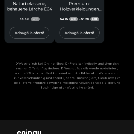
Naturbelassene,
Premium-
behauene Lärche E64
Holzverkleidungen
M20
66.50
54.15
91.20
–
CHF
CHF
CHF
Adaugă la ofertă
Adaugă la ofertă
D'Website isch kei Online-Shop. Dr Preis isch indicativ und chan sich
nach dr Offertanfrag ändere. D’Verchaufsdetails werde no definiert,
wenn d’Offerte per Mail klaresiert isch. Alli Bilder uf dr Website si nur
zur Veranschaulichig und chönd i jedere Hinsicht (Farb, Usseh usw.) vo
de glieferte Produkte abweiche, wo chliini Abwichige vo de Bilder und
Beschribige uf dr Website ha chönd.