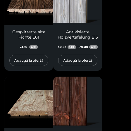
Gesplitterte alte
Antikisierte
Fichte E61
Holzvertäfelung E13
74.10
50.35
79.80
–
CHF
CHF
CHF
Adaugă la ofertă
Adaugă la ofertă