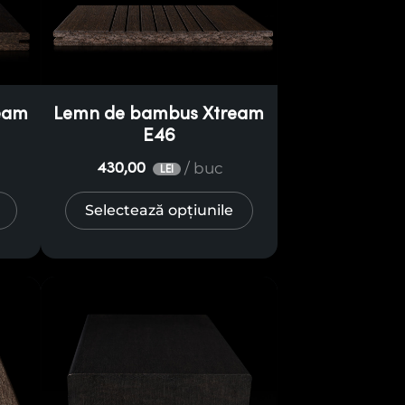
eam
Lemn de bambus Xtream
E46
/ buc
430,00
LEI
Selectează opțiunile