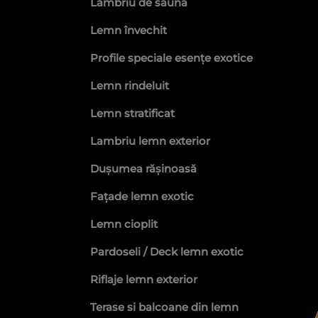
exotic
. Tot noi putem veni în sprij
Lambriu de saună
de
lacuri și tratamente pentru le
Lemn învechit
de bambus și alte produse similar
Profile speciale esențe exotice
solicita oferte personalizate!
Lemn rindeluit
Lemn stratificat
Lambriu lemn exterior
Dușumea rășinoasă
Fațade lemn exotic
Lemn cioplit
Pardoseli / Deck lemn exotic
Riflaje lemn exterior
Terase si balcoane din lemn