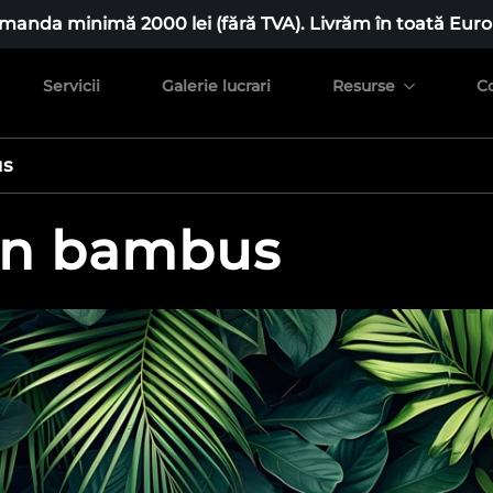
manda minimă 2000 lei (fără TVA). Livrăm în toată Euro
Servicii
Galerie lucrari
Resurse
C
us
mn bambus