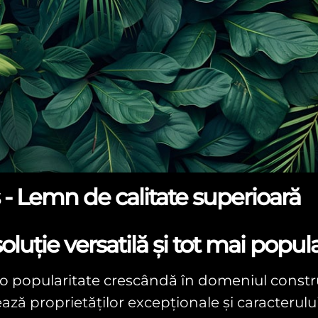
 Lemn de calitate superioară
uție versatilă și tot mai popul
popularitate crescândă în domeniul construcț
ează proprietăților excepționale și caracterulu