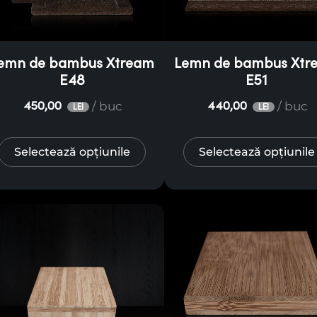
emn de bambus Xtream
Lemn de bambus Xtr
E48
E51
/ buc
/ buc
450,00
440,00
LEI
LEI
Selectează opțiunile
Selectează opțiunile