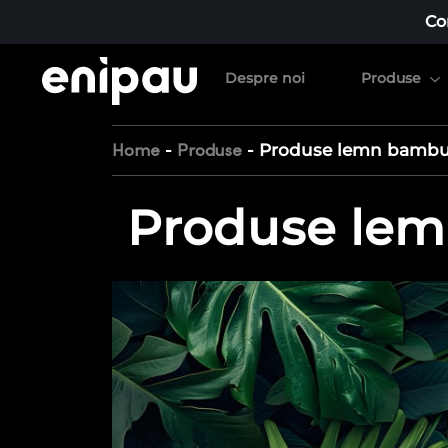
Co
Despre noi
Produse
-
-
Produse lemn bamb
Home
Produse
Produse le