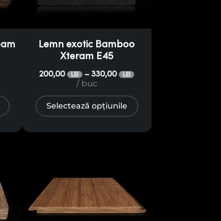
eam
Lemn exotic Bamboo
Xteram E45
200,00
330,00
–
LEI
LEI
/ buc
Selectează opțiunile