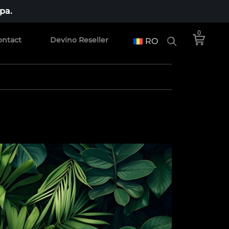
pa.
0
ontact
Devino Reseller
RO