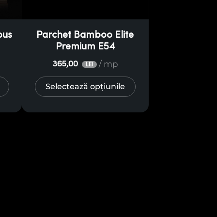
bus
Parchet Bamboo Elite
Premium E54
/ mp
365,00
LEI
Selectează opțiunile