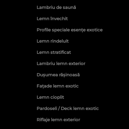
dă o notă de originalitate, indifer
Lambriu de saună
plinte din lemn de calitate premi
Lemn învechit
Profile speciale esențe exotice
Lemn rindeluit
Lemn stratificat
Lambriu lemn exterior
Dușumea rășinoasă
Fațade lemn exotic
Lemn cioplit
Pardoseli / Deck lemn exotic
Riflaje lemn exterior