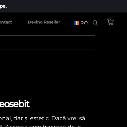
pa.
0
ontact
Devino Reseller
RO
deosebit
al, dar și estetic. Dacă vrei să