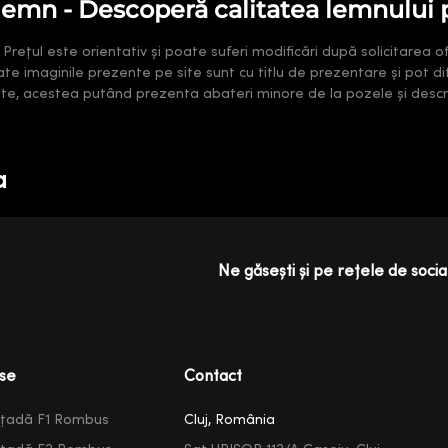
 lemn - Descoperă calitatea lemnului 
ețul este orientativ și poate suferi modificări după solicitarea ofe
oate imaginile prezente pe site sunt cu titlu de prezentare și pot di
rate, acestea putând prezenta abateri minore de la pozele și descri
a
Ne găsești și pe rețele de social
se
Contact
ațadă F1 Rombus
Cluj, România