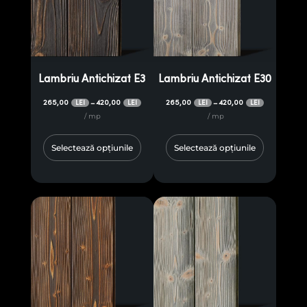
Lambriu Antichizat E3
Lambriu Antichizat E30
265,00
420,00
265,00
420,00
–
–
LEI
LEI
LEI
LEI
/ mp
/ mp
Selectează opțiunile
Selectează opțiunile