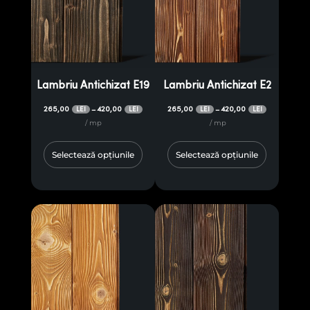
Lambriu Antichizat E19
Lambriu Antichizat E2
265,00
420,00
265,00
420,00
–
–
LEI
LEI
LEI
LEI
/ mp
/ mp
Selectează opțiunile
Selectează opțiunile