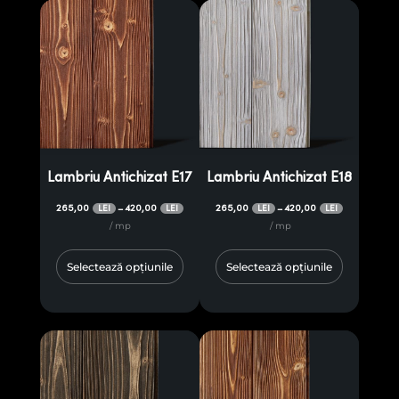
Lambriu Antichizat E17
Lambriu Antichizat E18
265,00
420,00
265,00
420,00
–
–
LEI
LEI
LEI
LEI
/ mp
/ mp
Selectează opțiunile
Selectează opțiunile