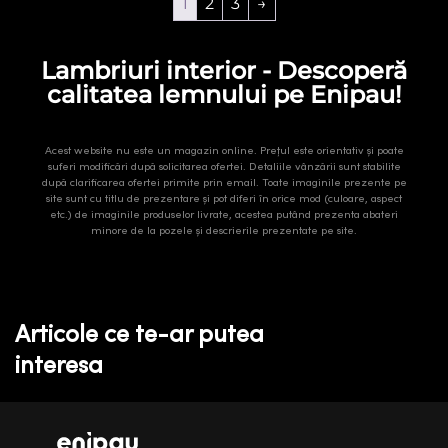
1
2
3
→
Lambriuri interior - Descoperă
calitatea lemnului pe Enipau!
Acest website nu este un magazin online. Prețul este orientativ și poate
suferi modificări după solicitarea ofertei. Detaliile vânzării sunt stabilite
după clarificarea ofertei primite prin email. Toate imaginile prezente pe
site sunt cu titlu de prezentare și pot diferi în orice mod (culoare, aspect
etc.) de imaginile produselor livrate, acestea putând prezenta abateri
minore de la pozele și descrierile prezentate pe site.
Articole ce te-ar putea
interesa