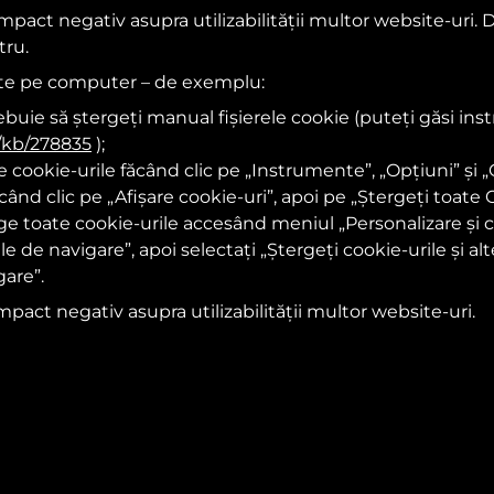
mpact negativ asupra utilizabilității multor website-uri. 
tru.
ate pe computer – de exemplu:
rebuie să ștergeți manual fișierele cookie (puteți găsi in
/kb/278835
);
e cookie-urile făcând clic pe „Instrumente”, „Opțiuni” și „C
când clic pe „Afișare cookie-uri”, apoi pe „Ștergeți toate C
e toate cookie-urile accesând meniul „Personalizare și cont
le de navigare”, apoi selectați „Ștergeți cookie-urile și al
gare”.
ct negativ asupra utilizabilității multor website-uri.