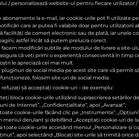
i / personalizează website-ul pentru fiecare utilizator /
de abonamente la e-mail, iar cookie-urile pot fi utilizate 
otificări care ar putea fi valabile doar pentru utilizatorii
 facilități de comerț electronic sau de plată, iar unele c
agini, astfel încât să putem prelucra corect.
 facem modificări subtile ale modului de livrare a site-ulu
vă asigura că veți primi o experiență consecventă în timp 
noștri le apreciază cel mai mult.
luginuri de social media pe acest site care vă permit să 
funcționeze, folosim site-uri de social media.
refuzați să acceptați cookie-uri – de exemplu:
teți bloca cookie-urile utilizând suprascrierea setărilor d
uni de Internet”, „Confidențialitate”, apoi „Avansat”;
toate cookie-urile făcând clic pe „Instrumente”, „Opțiuni”,
in meniul derulant și debifând „Acceptați cookie-uri de la 
 toate cookie-urile accesând meniul „Personalizare și contr
inut”, apoi selectând „Blocați site-urile să trimită orice d