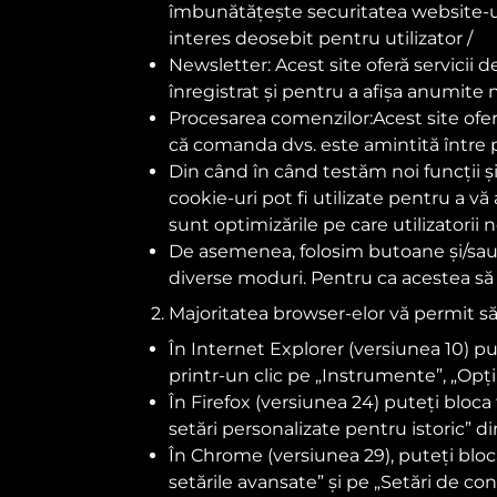
îmbunătățește securitatea website-ulu
s
interes deosebit pentru utilizator /
Newsletter: Acest site oferă servicii 
înregistrat și pentru a afișa anumite n
Procesarea comenzilor:Acest site oferă
că comanda dvs. este amintită între p
Din când în când testăm noi funcții și
cookie-uri pot fi utilizate pentru a 
sunt optimizările pe care utilizatorii 
De asemenea, folosim butoane și/sau p
diverse moduri. Pentru ca acestea să 
2. Majoritatea browser-elor vă permit să 
În Internet Explorer (versiunea 10) pu
printr-un clic pe „Instrumente”, „Opți
În Firefox (versiunea 24) puteți bloca 
setări personalizate pentru istoric” d
În Chrome (versiunea 29), puteți bloca
setările avansate” și pe „Setări de conț