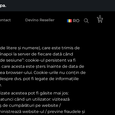
pa.
0
ontact
Devino Reseller
RO
de litere și numere), care este trimis de
înapoi la server de fiecare dată când
„de sesiune”: cookie-ul persistent va fi
n care acesta este șters înainte de data de
derea browser-ului. Cookie-urile nu conțin de
despre dvs. pot fi legate de informațiile
.
zate acestea pot fi găsite mai jos:
unci când un utilizator: vizitează
oș de cumpărături pe website /
inistrează website-ul / previne fraudele și