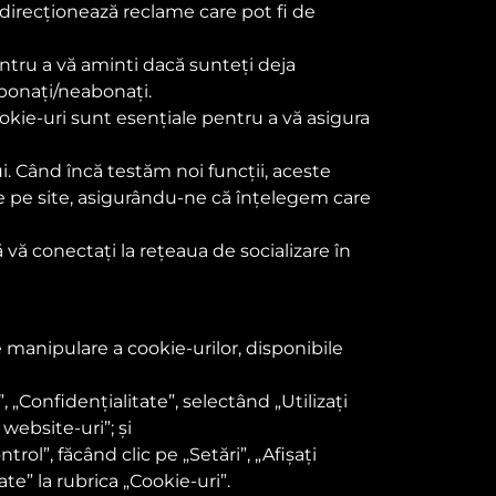
 direcționează reclame care pot fi de
pentru a vă aminti dacă sunteți deja
 abonați/neabonați.
ookie-uri sunt esențiale pentru a vă asigura
i. Când încă testăm noi funcții, aceste
ce pe site, asigurându-ne că înțelegem care
vă conectați la rețeaua de socializare în
e manipulare a cookie-urilor, disponibile
 „Confidențialitate”, selectând „Utilizați
website-uri”; și
ol”, făcând clic pe „Setări”, „Afișați
ate” la rubrica „Cookie-uri”.