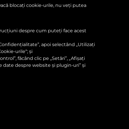
Dacă blocați cookie-urile, nu veți putea
strucțiuni despre cum puteți face acest
onfidențialitate”, apoi selectând „Utilizați
ookie-urile“; și
rol”, făcând clic pe „Setări”, „Afișați
te date despre website și plugin-uri” și