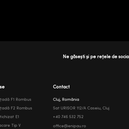
Ne găsești și pe rețele de social
se
Contact
ațadă F1 Rombus
Cluj, România
ațadă F2 Rombus
Sat URISOR 112/A Caseiu, Cluj
ichizat E1
+40 746 532 752
acare Tip V
office@enipau.ro