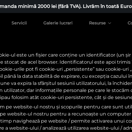
manda minimă 2000 lei (fără TVA). Livrăm în toată Euro
Servicii
Galerie lucrari
Resurse
C
ie-ul este un fișier care conține un identificator (un șir 
 stocat de acel browser. Identificatorul este apoi trimis 
ookie-urile pot fi cookie-uri „persistente” sau cookie-uri 
l până la data stabilită de expirare, cu excepția cazului î
une va expira la sfârșitul sesiunii utilizatorului, la închi
n utilizator, dar informațiile personale pe care le stocăm 
ipau folosim atât cookie-uri persistente, cât și de sesiune
m pe website-ul nostru și scopurile pentru care sunt utili
pe website-ul nostru pentru a recunoaște un computer at
ât timp navighează pe website / permite activarea unui c
 a website-ului / analizează utilizarea website-ului / adm