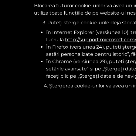
Blocarea tuturor cookie-urilor va avea un i
utiliza toate funcțiile de pe website-ul nos
3. Puteți șterge cookie-urile deja stoc
În Internet Explorer (versiunea 10), t
lucru la
http://support.microsoft.com
În Firefox (versiunea 24), puteți șterg
setări personalizate pentru istoric”, fă
În Chrome (versiunea 29), puteți șterg
setările avansate” și pe „Ștergeți date
faceți clic pe „Ștergeți datele de navi
4. Ștergerea cookie-urilor va avea un impa