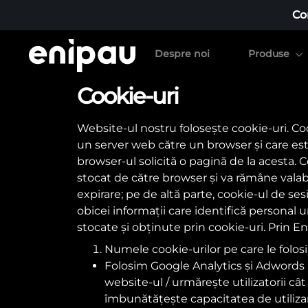
Co
Despre noi
Produse
Cookie-uri
C
Website-ul nostru folosește cookie-uri. Cook
o
un server web către un browser și care este
browser-ul solicită o pagină de la acesta. C
o
stocat de către browser și va rămâne valabi
expirare; pe de altă parte, cookie-ul de sesi
obicei informații care identifică personal u
k
stocate și obținute prin cookie-uri. Prin En
Numele cookie-urilor pe care le folosi
i
Folosim Google Analytics și Adwords 
website-ul / urmărește utilizatorii c
e
îmbunătățește capacitatea de utilizare