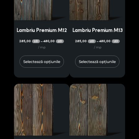
Lambriu Premium M12
Lambriu Premium M13
285,00
480,00
285,00
480,00
–
–
LEI
LEI
LEI
LEI
/ mp
/ mp
Selectează opțiunile
Selectează opțiunile