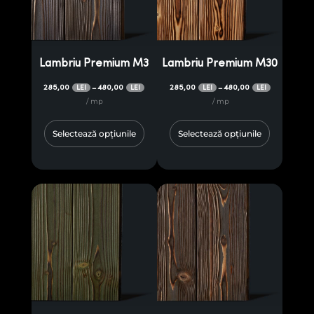
Lambriu Premium M3
Lambriu Premium M30
285,00
480,00
285,00
480,00
–
–
LEI
LEI
LEI
LEI
/ mp
/ mp
Selectează opțiunile
Selectează opțiunile