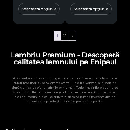
Selectează opțiunile
Selectează opțiunile
1
2
→
Lambriu Premium - Descoperă
calitatea lemnului pe Enipau!
Acest website nu este un magazin online. Prețul este orientativ și poate
suferi modificări după solicitarea ofertei. Detaliile vânzării sunt stabilite
după clarificarea ofertei primite prin email. Toate imaginile prezente pe
site sunt cu titlu de prezentare și pot diferi în orice mod (culoare, aspect
etc.) de imaginile produselor livrate, acestea putând prezenta abateri
minore de la pozele și descrierile prezentate pe site.