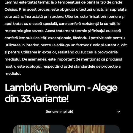
Lemnul este tratat termic la o temperatură de până la 120 de grade
Celsius. Prin acest proces, este obținută o textură unică, iar suprafața
este adânc încrustată prin ardere. Ulterior, este finisat prin periere și
apoi tratat cu o ceară specială, care conferă rezistență la condițiile
meteorologice severe. Acest tratament termic și finisajul cu ceară
conferă lemnului calități excepționale, făcându-l potrivit atât pentru
utilizarea în interior, pentru a adăuga un farmec rustic și autentic, cât
și pentru utilizarea în exterior, rezistând cu succes la provocările
mediului. De asemenea, este important de menționat că produsul
nostru este ecologic, respectând astfel standardele de protecție a
mediului.
Lambriu Premium - Alege
din 33 variante!