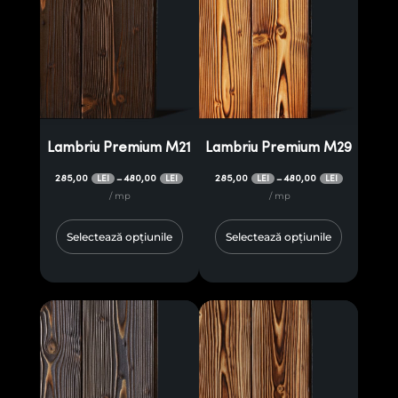
Lambriu Premium M21
Lambriu Premium M29
285,00
480,00
285,00
480,00
–
–
LEI
LEI
LEI
LEI
/ mp
/ mp
Selectează opțiunile
Selectează opțiunile