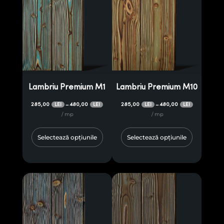
Lambriu Premium M1
Lambriu Premium M10
285,00
480,00
285,00
480,00
–
–
LEI
LEI
LEI
LEI
/ mp
/ mp
Selectează opțiunile
Selectează opțiunile