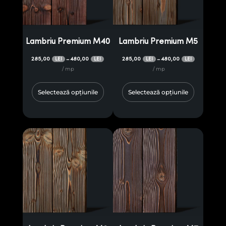
Lambriu Premium M40
Lambriu Premium M5
285,00
480,00
285,00
480,00
–
–
LEI
LEI
LEI
LEI
/ mp
/ mp
Selectează opțiunile
Selectează opțiunile