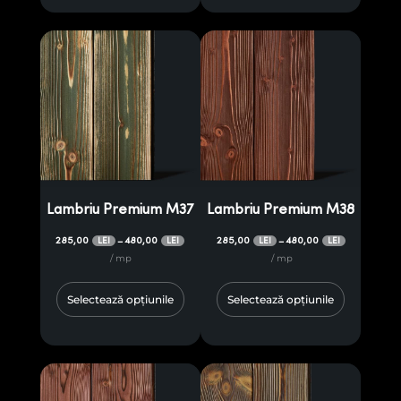
Lambriu Premium M37
Lambriu Premium M38
285,00
480,00
285,00
480,00
–
–
LEI
LEI
LEI
LEI
/ mp
/ mp
Selectează opțiunile
Selectează opțiunile