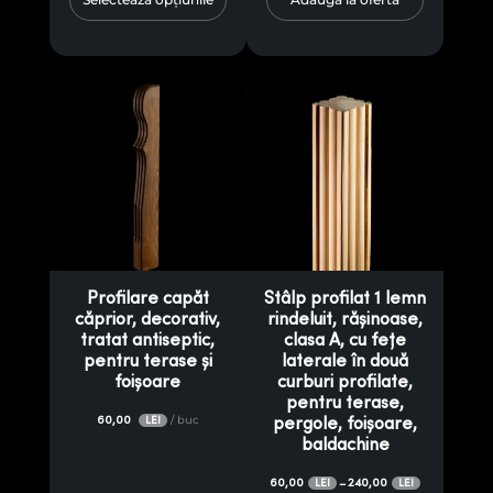
Profilare capăt
Stâlp profilat 1 lemn
căprior, decorativ,
rindeluit, rășinoase,
tratat antiseptic,
clasa A, cu fețe
pentru terase și
laterale în două
foișoare
curburi profilate,
pentru terase,
60,00
/ buc
LEI
pergole, foișoare,
baldachine
60,00
240,00
–
LEI
LEI