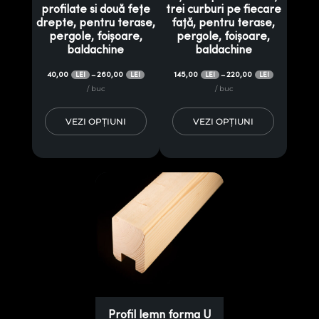
profilate si două fețe
trei curburi pe fiecare
drepte, pentru terase,
față, pentru terase,
pergole, foișoare,
pergole, foișoare,
baldachine
baldachine
40,00
260,00
145,00
220,00
–
–
LEI
LEI
LEI
LEI
/ buc
/ buc
VEZI OPȚIUNI
VEZI OPȚIUNI
Profil lemn forma U