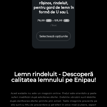
rășinos, rindeluit,
pentru gard de lemn în
formă de U sau L
79,00
125,00
–
LEI
LEI
/ buc
Selectează opțiunile
Lemn rindeluit - Descoperă
calitatea lemnului pe Enipau!
Acest website nu este un magazin online. Prețul este orientativ și poate
suferi modificări după solicitarea ofertei. Detaliile vânzării sunt stabilite
după clarificarea ofertei primite prin email. Toate imaginile prezente pe
site sunt cu titlu de prezentare și pot diferi în orice mod (culoare, aspect