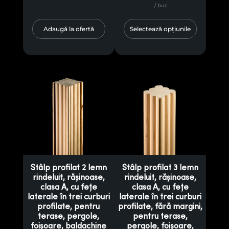
/ buc
Adaugă la ofertă
Selectează opțiunile
Stâlp profilat 2 lemn
Stâlp profilat 3 lemn
rindeluit, rășinoase,
rindeluit, rășinoase,
clasa A, cu fețe
clasa A, cu fețe
laterale în trei curburi
laterale în trei curburi
profilate, pentru
profilate, fără margini,
terase, pergole,
pentru terase,
foișoare, baldachine
pergole, foișoare,