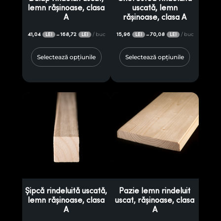
lemn rășinoase, clasa
uscată, lemn
A
rășinoase, clasa A
41,04
168,72
/ buc
15,96
70,08
/ buc
–
–
LEI
LEI
LEI
LEI
Selectează opțiunile
Selectează opțiunile
Șipcă rindeluită uscată,
Pazie lemn rindeluit
lemn rășinoase, clasa
uscat, rășinoase, clasa
A
A