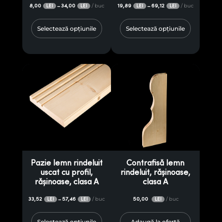
8,00
34,00
/ buc
19,89
69,12
/ buc
–
–
LEI
LEI
LEI
LEI
Selectează opțiunile
Selectează opțiunile
Pazie lemn rindeluit
Contrafisă lemn
uscat cu profil,
rindeluit, rășinoase,
rășinoase, clasa A
clasa A
33,52
57,46
/ buc
50,00
/ buc
–
LEI
LEI
LEI
Selectează opțiunile
Adaugă la ofertă