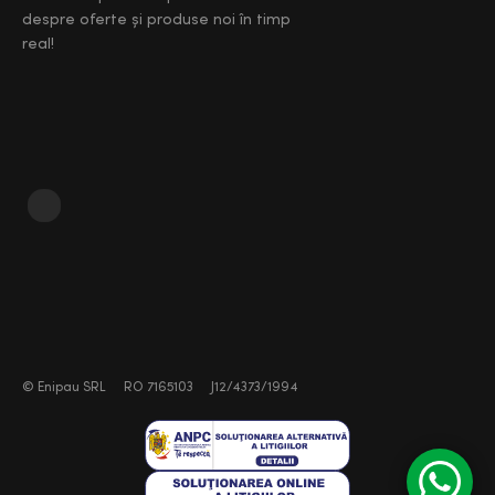
despre oferte și produse noi în timp
real!
©
Enipau SRL
RO 7165103
J12/4373/1994