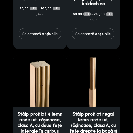
baldachine
90,00
360,00
–
LEI
LEI
60,00
240,00
–
/ buc
LEI
LEI
/ buc
Selectează opțiunile
Selectează opțiunile
Stâlp profilat 4 lemn
Stâlp profilat regal
rindeluit, rășinoase,
lemn rindeluit,
clasa A, cu doua fețe
rășinoase, clasa A, cu
laterale în curburi
fețe drepte la bază și