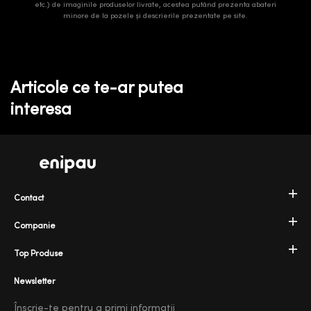
etc.) de imaginile produselor livrate, acestea putând prezenta abateri
minore de la pozele și descrierile prezentate pe site.
Articole ce te-ar putea
interesa
Contact
Companie
Top Produse
Newsletter
Înscrie-te pentru a primi informatii