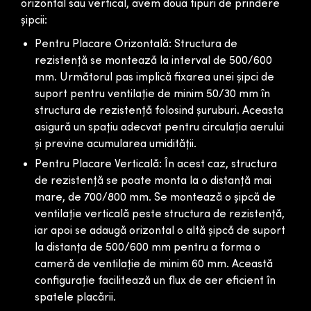
orizontal sau vertical, avem doua tipuri de prindere
șipcii:
Pentru Placare Orizontală: Structura de
rezistență se montează la interval de 500/600
mm. Următorul pas implică fixarea unei șipci de
suport pentru ventilație de minim 50/30 mm în
structura de rezistență folosind șuruburi. Aceasta
asigură un spațiu adecvat pentru circulația aerului
și previne acumularea umidității.
Pentru Placare Verticală: În acest caz, structura
de rezistență se poate monta la o distanță mai
mare, de 700/800 mm. Se montează o șipcă de
ventilație verticală peste structura de rezistență,
iar apoi se adaugă orizontal o altă șipcă de suport
la distanța de 500/600 mm pentru a forma o
cameră de ventilație de minim 60 mm. Această
configurație facilitează un flux de aer eficient în
spatele placării.