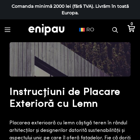
Comanda minimă 2000 lei (fără TVA). Livrăm în toată
Europa.
0
RO
I
n
s
t
r
u
c
Instrucțiuni de Placare
ț
Exterioră cu Lemn
i
u
Placarea exterioară cu lemn câștigă teren în rândul
n
arhitecților și designerilor datorită sustenabilității și
i
aspectului unic pe care îl oferă fațadelor. Fie că doriți