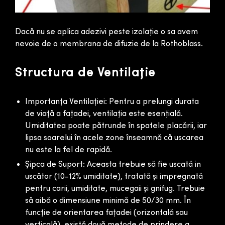
Dacă nu se aplica adezivi peste izolație o sa avem
nevoie de o membrana de difuzie de la Rothoblass.
Structura de Ventilație
Importanța Ventilației: Pentru a prelungi durata
de viață a fațadei, ventilația este esențială.
Umiditatea poate pătrunde în spatele placării, iar
lipsa soarelui în acele zone înseamnă că uscarea
nu este la fel de rapidă.
Șipca de Suport: Aceasta trebuie să fie uscată in
uscător (10-12% umiditate), tratată și impregnată
pentru carii, umiditate, mucegaii și gnifug. Trebuie
să aibă o dimensiune minimă de 50/30 mm. În
funcție de orientarea fațadei (orizontală sau
verticală), există două metode de prindere a