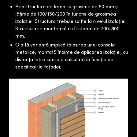
r
Prin structura de lemn cu grosime de 50 mm și
ă
lățime de 100/150/200 în funcție de grosimea
c
izolatiei. Structura trebuie sa fie la nivelul izolației.
u
Structura se montează cu Distanta de 700-800
L
mm.
e
O altă variantă implică folosirea unei console
metalice, montată înainte de aplicarea izolației, cu
m
distanța între console calculată în funcție de
n
specificațiile fațadei.