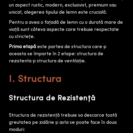
d
un aspect rustic, modern, exclusivist, premium sau
e
unicat, alegerea tipului de lemn este crucială.
P
Pentru a avea o fațadă de lemn cu o durată mare de
l
viață sunt câteva aspecte care trebuie respectate
a
cu strictețe.
c
Prima etapă
este partea de structura care și
a
aceasta se împarte în 2 etape: structura de
r
rezistenta și structura de ventilație.
e
E
I. Structura
x
t
Structura de Rezistență
e
r
Structura de rezistență trebuie sa descarce toată
i
greutatea pe zidărie și asta se poate face în doua
o
moduri: