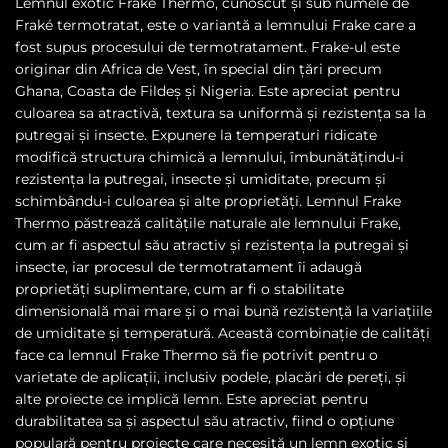
Lemnul exotic Frake Thermo, cunoscut și sub numele de
Fraké termotratat, este o variantă a lemnului Frake care a
fost supus procesului de termotratament. Frake-ul este
originar din Africa de Vest, în special din țări precum
Ghana, Coasta de Fildeș și Nigeria. Este apreciat pentru
culoarea sa atractivă, textura sa uniformă și rezistența sa la
putregai și insecte. Expunere la temperaturi ridicate
modifică structura chimică a lemnului, îmbunătățindu-i
rezistența la putregai, insecte și umiditate, precum și
schimbându-i culoarea și alte proprietăți. Lemnul Frake
Thermo păstrează calitățile naturale ale lemnului Frake,
cum ar fi aspectul său atractiv și rezistența la putregai și
insecte, iar procesul de termotratament îi adaugă
proprietăți suplimentare, cum ar fi o stabilitate
dimensională mai mare și o mai bună rezistență la variațiile
de umiditate și temperatură. Această combinație de calități
face ca lemnul Frake Thermo să fie potrivit pentru o
varietate de aplicații, inclusiv podele, placări de pereți, și
alte proiecte ce implică lemn. Este apreciat pentru
durabilitatea sa și aspectul său atractiv, fiind o opțiune
populară pentru proiecte care necesită un lemn exotic și