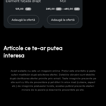
Element fațadă drept
M31
125,00
285,00
480,00
–
LEI
LEI
LEI
Adaugă la ofertă
Adaugă la ofertă
Articole ce te-ar putea
interesa
Acest website nu este un magazin online. Prețul este orientativ și poate
suferi modificări după solicitarea ofertei. Detaliile vânzării sunt stabilite
după clarificarea ofertei primite prin email. Toate imaginile prezente pe
site sunt cu titlu de prezentare și pot diferi în orice mod (culoare, aspect
etc.) de imaginile produselor livrate, acestea putând prezenta abateri
minore de la pozele și descrierile prezentate pe site.