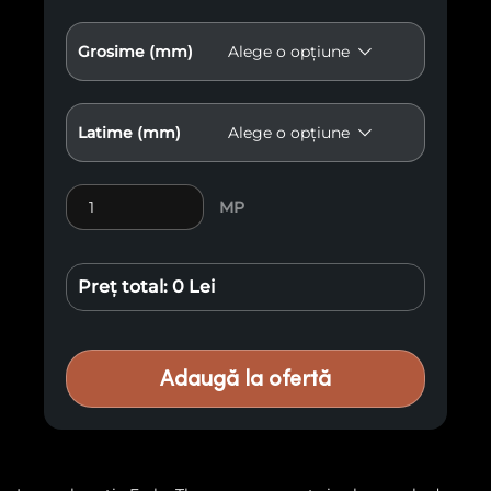
Grosime (mm)
Latime (mm)
Cantitate Lemn exotic Frake Thermo E2
MP
Preț total:
0 Lei
Adaugă la ofertă