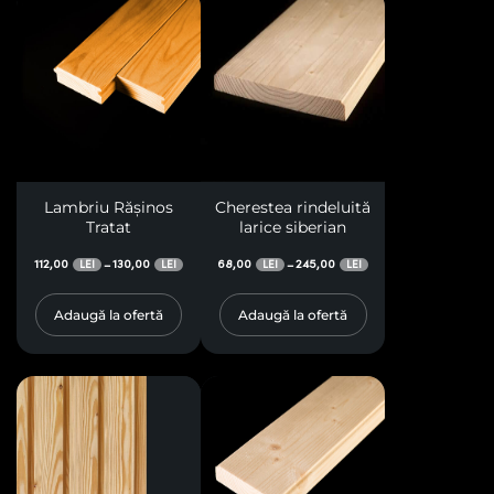
Lambriu Rășinos
Cherestea rindeluită
Tratat
larice siberian
112,00
130,00
68,00
245,00
–
–
LEI
LEI
LEI
LEI
Adaugă la ofertă
Adaugă la ofertă