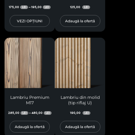
solzi)
175,00
195,00
125,00
–
LEI
LEI
LEI
VEZI OPȚIUNI
Adaugă la ofertă
Lambriu Premium
Lambriu din molid
M17
(tip riflaj U)
285,00
480,00
190,00
–
LEI
LEI
LEI
Adaugă la ofertă
Adaugă la ofertă