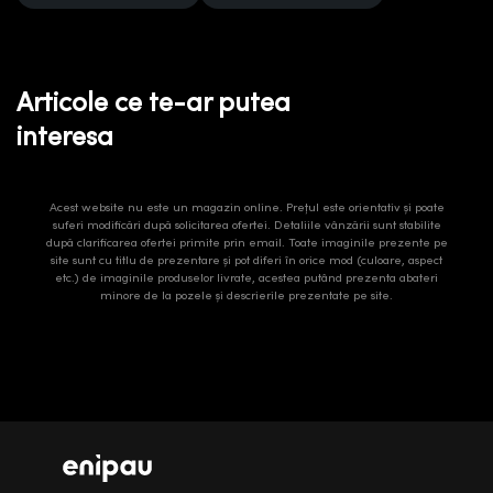
Articole ce te-ar putea
interesa
Acest website nu este un magazin online. Prețul este orientativ și poate
suferi modificări după solicitarea ofertei. Detaliile vânzării sunt stabilite
după clarificarea ofertei primite prin email. Toate imaginile prezente pe
site sunt cu titlu de prezentare și pot diferi în orice mod (culoare, aspect
etc.) de imaginile produselor livrate, acestea putând prezenta abateri
minore de la pozele și descrierile prezentate pe site.