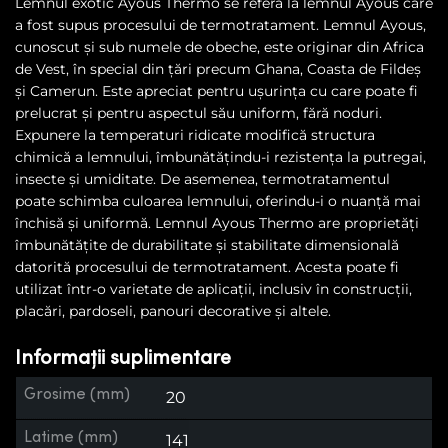
Lemnul exotic Ayous Thermo se referă la lemnul Ayous care
a fost supus procesului de termotratament. Lemnul Ayous,
cunoscut și sub numele de obeche, este originar din Africa
de Vest, în special din țări precum Ghana, Coasta de Fildeș
și Camerun. Este apreciat pentru ușurința cu care poate fi
prelucrat și pentru aspectul său uniform, fără noduri.
Expunere la temperaturi ridicate modifică structura
chimică a lemnului, îmbunătățindu-i rezistența la putregai,
insecte și umiditate. De asemenea, termotratamentul
poate schimba culoarea lemnului, oferindu-i o nuanță mai
închisă și uniformă. Lemnul Ayous Thermo are proprietăți
îmbunătățite de durabilitate și stabilitate dimensională
datorită procesului de termotratament. Acesta poate fi
utilizat într-o varietate de aplicații, inclusiv în construcții,
placări, pardoseli, panouri decorative și altele.
Informații suplimentare
Grosime (mm)
20
Latime (mm)
141