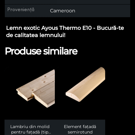
Proveniență
Cameroon
Lemn exotic Ayous Thermo E10 - Bucură-te
de calitatea lemnului!
Produse similare
Lambriu din molid
Element fațadă
pentru fațadă (tip
semirotund