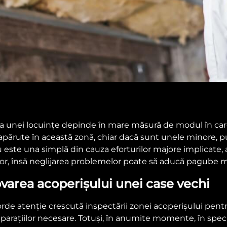
 a unei locuințe depinde în mare măsură de modul în care
 apărute în această zonă, chiar dacă sunt unele minore
u este una simplă din cauza eforturilor majore implicate, 
rilor, însă neglijarea problemelor poate să aducă pagube
varea acoperișului unei case vechi
orde atenție crescută inspectării zonei acoperișului pent
eparațiilor necesare. Totuși, în anumite momente, în speci