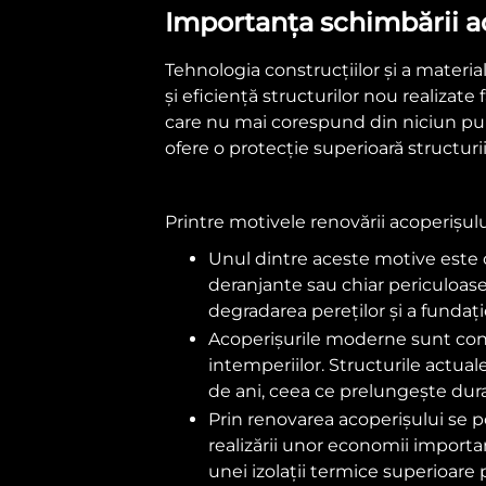
Importanța schimbării a
Tehnologia construcțiilor și a materia
și eficiență structurilor nou realizat
care nu mai corespund din niciun punc
ofere o protecție superioară structurii
Printre motivele renovării acoperișul
Unul dintre aceste motive este c
deranjante sau chiar periculoase
degradarea pereților și a fundație
Acoperișurile moderne sunt constr
intemperiilor. Structurile actual
de ani, ceea ce prelungește durat
Prin renovarea acoperișului se po
realizării unor economii importan
unei izolații termice superioare 