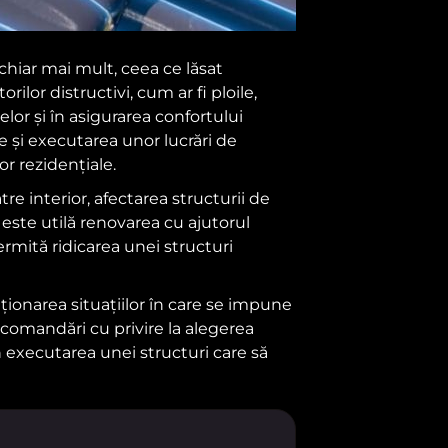
chiar mai mult, ceea ce lăsat
ilor distructivi, cum ar fi ploile,
lor și în asigurarea confortului
 și executarea unor lucrări de
or rezidențiale.
e interior, afectarea structurii de
este utilă renovarea cu ajutorul
ermită ridicarea unei structuri
ționarea situațiilor în care se impune
ecomandări cu privire la alegerea
n executarea unei structuri care să