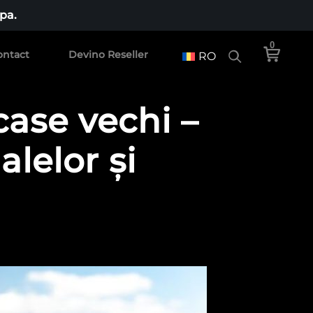
pa.
0
ontact
Devino Reseller
RO
case vechi –
lelor și