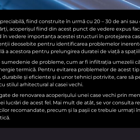
reciabilă, fiind construite în urmă cu 20 – 30 de ani sau 
ți, acoperișul fiind din acest punct de vedere expus factor
d în vedere importanța acestei structuri în protejarea case
nții deosebite pentru identificarea problemelor inerente
ă a acestora pentru prelungirea duratei de viață a spațiil
sumedenie de probleme, cum ar fi infiltrația umezelii cătr
nergie termică. Pentru evitarea problemelor de acest tip 
urabile și eficiente și a unor tehnici potrivite, care să p
u stilul arhitectural al casei vechi.
legate de renovarea acoperișului unei case vechi prin men
 lucrări de acest fel. Mai mult de atât, se vor consulta r
cilor recomandate, precum și la pașii ce trebuie urmați î
tică.