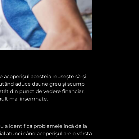
 acoperișul acesteia reușește să-și
, putând aduce daune greu și scump
atât din punct de vedere financiar,
 mult mai însemnate.
ru a identifica problemele încă de la
al atunci când acoperișul are o vârstă