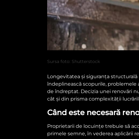
Sursa foto: Shutterstock
Longevitatea și siguranța structurală
îndeplinească scopurile, problemele
de îndreptat. Decizia unei renovări n
cât și din prisma complexității lucră
Când este necesară reno
Proprietarii de locuințe trebuie să ac
primele semne, în vederea aplicării r