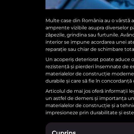
Multe case din România au o vârstă ap
amprente vizibile asupra diverselor păr
zăpezile, grindina sau furtunile. Avân
interior se impune acordarea unei ate
reparație sau chiar de schimbare total
Un acoperiș deteriorat poate aduce o 
rezistență și pierderi însemnate de e
materialelor de construcție moderne, d
durabile și care să fie în concordanță c
Articolul de mai jos oferă informații 
un astfel de demers și importanța unei
materialelor de construcție și a tehni
impresioneze prin durabilitate și este
Cuprins