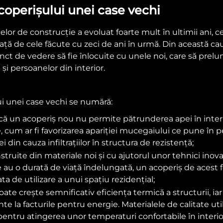
coperișului unei case vechi
lelor de construcție a evoluat foarte mult în ultimii ani,
e față de cele făcute cu zeci de ani în urmă. Din această 
t de vedere să fie înlocuite cu unele noi, care să prelu
 și persoanelor din interior.
ui unei case vechi se numără:
ă un acoperiș nou nu permite pătrunderea apei în interior.
, cum ar fi favorizarea apariției mucegaiului ce pune în 
i din cauza infiltrațiilor în structura de rezistență;
uite din materiale noi și cu ajutorul unor tehnici inovati
e au o durată de viață îndelungată, un acoperiș de acest f
a de utilizare a unui spațiu rezidențial;
ate crește semnificativ eficiența termică a structurii, iar
te la facturile pentru energie. Materialele de calitate ut
pentru atingerea unor temperaturi confortabile în interior,