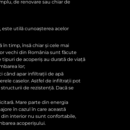
amplu, de renovare sau chiar de
 este utilă cunoașterea acelor
 în timp, însă chiar și cele mai
selor vechi din România sunt făcute
e tipuri de acoperiș au durată de viață
imbarea lor;
când apar infiltrații de apă
rele caselor. Astfel de infiltrații pot
 structurii de rezistență. Dacă se
icitară. Mare parte din energia
majore în cazul în care această
din interior nu sunt confortabile,
mbarea acoperișului.