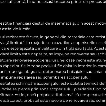
este suficientă, fiind necesară trecerea printr-un proces 
tiție financiară destul de însemnată și, din acest motiv,
 astfel de lucrări:
ri rezistente făcute, în general, din materiale care rezistă
viață limitată. În majoritatea cazurilor, acoperișurile ca
care este așezată o învelitoare din țiglă sau tablă. Acest
a, dacă limita este depășită, se impune renovarea sau sch
itoare renovarea acoperișului unei case vechi este atunci 
zăpezilor, fie în zona podului, fie chiar în interior, în came
i mucegaiul, igrasia, deteriorarea finisajelor sau chiar a
 impune repararea sau schimbarea acoperișului;
esitatea schimbării acoperișului este izolația termică def
la răcire se pierde prin zona acoperișului, pierderile fiind 
toare. Astfel, dacă proprietarii observă că temperaturile 
onează corect, probabil este nevoie de renovarea sau schi