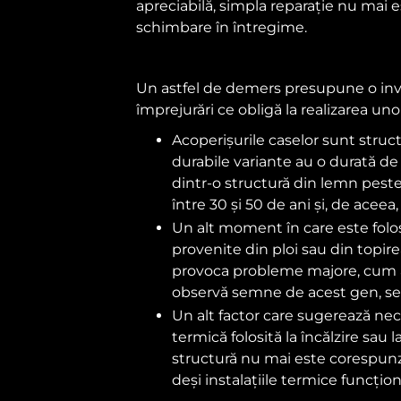
apreciabilă, simpla reparație nu mai 
schimbare în întregime.
Un astfel de demers presupune o inves
împrejurări ce obligă la realizarea unor
Acoperișurile caselor sunt structu
durabile variante au o durată de 
dintr-o structură din lemn peste 
între 30 și 50 de ani și, de acee
Un alt moment în care este folos
provenite din ploi sau din topirea 
provoca probleme majore, cum ar f
observă semne de acest gen, se
Un alt factor care sugerează nec
termică folosită la încălzire sau 
structură nu mai este corespunză
deși instalațiile termice funcți