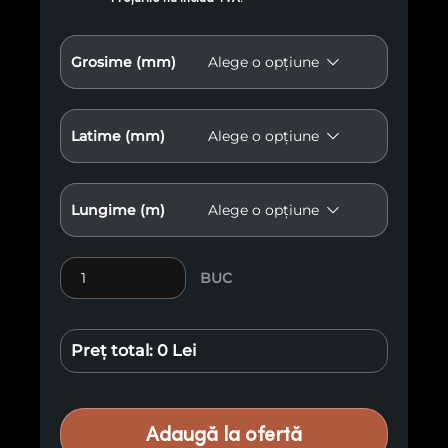
Grosime (mm)
Latime (mm)
Lungime (m)
Cantitate Stâlp balustradă
BUC
Preț total:
0 Lei
Adaugă la ofertă