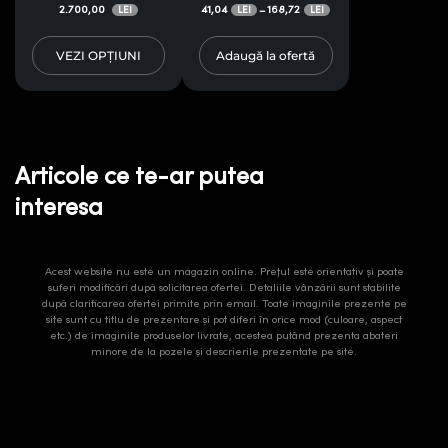
2.700,00
41,04
168,72
–
LEI
LEI
LEI
VEZI OPȚIUNI
Adaugă la ofertă
Articole ce te-ar putea
interesa
Acest website nu este un magazin online. Prețul este orientativ și poate
suferi modificări după solicitarea ofertei. Detaliile vânzării sunt stabilite
după clarificarea ofertei primite prin email. Toate imaginile prezente pe
site sunt cu titlu de prezentare și pot diferi în orice mod (culoare, aspect
etc.) de imaginile produselor livrate, acestea putând prezenta abateri
minore de la pozele și descrierile prezentate pe site.