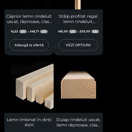
Căprior lemn rindeluit
Stâlp profilat regal
uscat, rășinoase, clasa
lemn rindeluit,
A
rășinoase, clasa A, cu
14,22
343,71
fețe drepte la bază și
145,00
220,00
–
–
LEI
LEI
LEI
LEI
trei curburi pe fiecare
față, pentru terase,
Adaugă la ofertă
VEZI OPȚIUNI
pergole, foișoare,
baldachine
Lemn îmbinat în dinți
Dulap rindeluit uscat,
KVH
lemn rășinoase, clasa
A