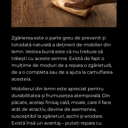
Zgârierea este o parte greu de prevenit și
totodată naturală a deținerii de mobilier din
lemn. Vestea bună este că nu trebuie să
trăiești cu aceste semne. Există de fapt o
mulțime de moduri de a repara o zgârietură,
de a o completa sau de a ajuta la camuflarea
acesteia.
Mobilierul din lemn este apreciat pentru
durabilitatea și frumusețea atemporală. Din
păcate, același finisaj cald, moale, care îl face
atât de atractiv, devine de asemenea,
susceptibil la zgârieturi, așchii și erodare.
Există însă un avantaj – puteți repara cu