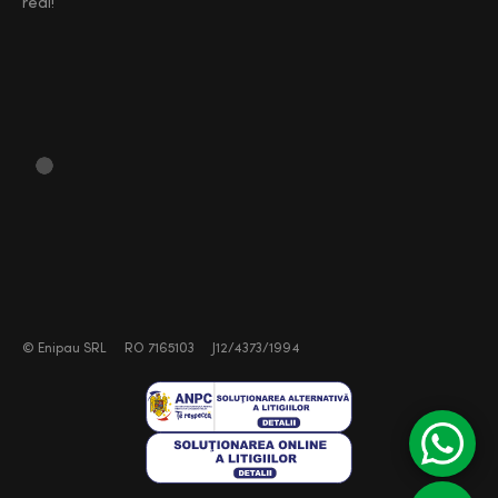
real!
©
Enipau SRL
RO 7165103
J12/4373/1994