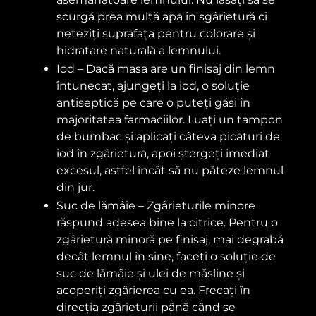
scurgă prea multă apă în sgârietură ci
neteziți suprafața pentru colorare și
hidratare naturală a lemnului.
Iod – Dacă masa are un finisaj din lemn
întunecat, ajungeți la iod, o soluție
antiseptică pe care o puteți găsi în
majoritatea farmaciilor. Luați un tampon
de bumbac și aplicați câteva picături de
iod în zgârietură, apoi ștergeți imediat
excesul, astfel încât să nu păteze lemnul
din jur.
Suc de lămâie – Zgârieturile minore
răspund adesea bine la citrice. Pentru o
zgârietură minoră pe finisaj, mai degrabă
decât lemnul în sine, faceți o soluție de
suc de lămâie și ulei de măsline și
acoperiți zgârierea cu ea. Frecați în
direcția zgârieturii până când se