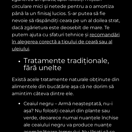
circulare mici și netede pentru a o amortiza
până la un finisaj lucios. S-ar putea să fie
nevoie să răspândiți ceara pe un al doilea strat,
dacă zgârietura este deosebit de mare. Te
putem ajuta cu sfaturi tehnice și
recomandări
în alegerea corectă a tipului de ceară sau al
uleiului
.
Tratamente tradiționale,
fără unelte
Există acele tratamente naturale obținute din
alimentele din bucătărie așa că ne dorim să
amintim câteva dintre ele.
Ceaiul negru – Armă neașteptată, nu-i
așa? Nu folosiți ceaiuri din plante sau
verde, deoarece numai nuanțele închise
ale ceaiului negru va produce nuanțe
asemănătoare lemnului. Nu lăsați să se