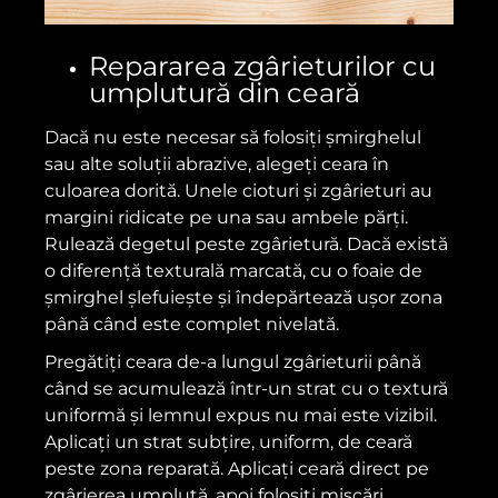
Repararea zgârieturilor cu
umplutură din ceară
Dacă nu este necesar să folosiți șmirghelul
sau alte soluții abrazive, alegeți ceara în
culoarea dorită. Unele cioturi și zgârieturi au
margini ridicate pe una sau ambele părți.
Rulează degetul peste zgârietură. Dacă există
o diferență texturală marcată, cu o foaie de
șmirghel șlefuiește și îndepărtează ușor zona
până când este complet nivelată.
Pregătiți ceara de-a lungul zgârieturii până
când se acumulează într-un strat cu o textură
uniformă și lemnul expus nu mai este vizibil.
Aplicați un strat subțire, uniform, de ceară
peste zona reparată. Aplicați ceară direct pe
zgârierea umplută, apoi folosiți mișcări