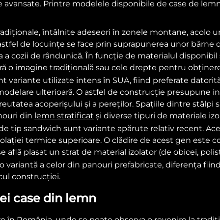
le avansate. Printre modelele disponibile de case de lemn 
adiționale, întâlnite adeseori în zonele montane, acolo 
stfel de locuințe se face prin suprapunerea unor bârne d
ea a cozii de rândunică. În funcție de materialul disponibil 
eră o imagine tradițională sau cele drepte pentru obține
 variante utilizate intens în SUA, fiind preferate datorită 
remodelare ulterioară. O astfel de construcție presupune in
reutatea acoperișului și a pereților. Spațiile dintre stâlp
nouri din
lemn stratificat
și diverse tipuri de materiale izo
de tip sandwich sunt variante apărute relativ recent. Ace
izolației termice superioare. O clădire de acest gen este 
e află plasat un strat de material izolator (de obicei, polist
variantă a celor din panouri prefabricate, diferența fii
cul construcției.
nei case din lemn
 în România, unde se poate observa o revenire la tradiți