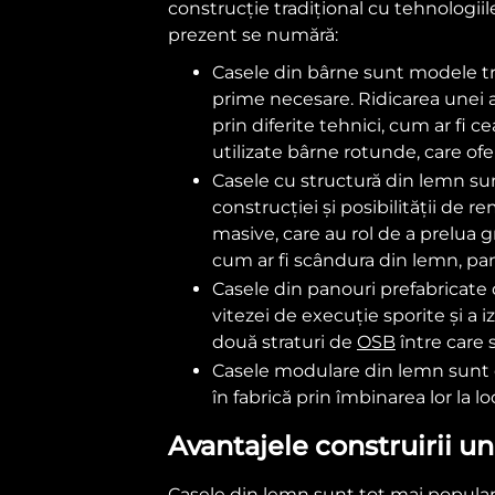
construcție tradițional cu tehnologii
prezent se numără:
Casele din bârne sunt modele tr
prime necesare. Ridicarea unei a
prin diferite tehnici, cum ar fi c
utilizate bârne rotunde, care of
Casele cu structură din lemn sunt
construcției și posibilității de 
masive, care au rol de a prelua g
cum ar fi scândura din lemn, pa
Casele din panouri prefabricate 
vitezei de execuție sporite și a 
două straturi de
OSB
între care s
Casele modulare din lemn sunt o 
în fabrică prin îmbinarea lor la lo
Avantajele construirii u
Casele din lemn sunt tot mai populare