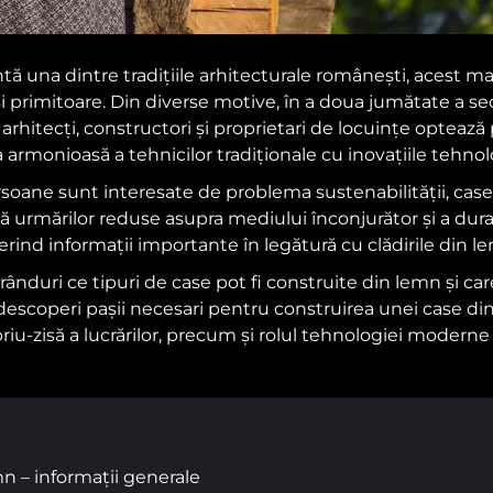
ă una dintre tradițiile arhitecturale românești, acest mate
i primitoare. Din diverse motive, în a doua jumătate a se
i arhitecți, constructori și proprietari de locuințe optea
armonioasă a tehnicilor tradiționale cu inovațiile tehno
ersoane sunt interesate de problema sustenabilității, case
urmărilor reduse asupra mediului înconjurător și a durabili
ferind informații importante în legătură cu clădirile din l
 rânduri ce tipuri de case pot fi construite din lemn și ca
vei descoperi pașii necesari pentru construirea unei case d
riu-zisă a lucrărilor, precum și rolul tehnologiei moderne 
n – informații generale