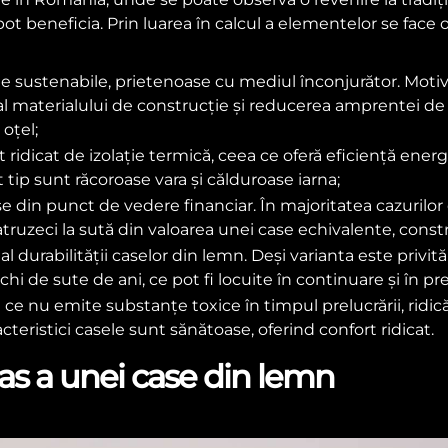
pot beneficia. Prin luarea în calcul a elementelor se face 
 sustenabile, prietenoase cu mediul înconjurător. Motivel
 al materialului de construcție și reducerea amprentei d
 oțel;
 ridicat de izolație termică, ceea ce oferă eficiență ener
 tip sunt răcoroase vara și călduroase iarna;
e din punct de vedere financiar. În majoritatea cazurilo
truzeci la sută din valoarea unei case echivalente, const
al durabilității caselor din lemn. Deși varianta este privi
hi de sute de ani, ce pot fi locuite în continuare și în pr
e nu emite substanțe toxice în timpul prelucrării, ridicări
racteristici casele sunt sănătoase, oferind confort ridicat.
as a unei case din lemn