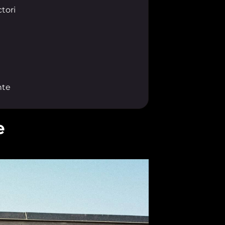
tori
nte
e