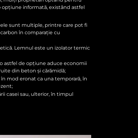
o opțiune informată, existând astfel
e sunt multiple, printre care pot fi
e carbon în comparație cu
getică. Lemnul este un izolator termic
r o astfel de opțiune aduce economii
ruite din beton și cărămidă;
tă în mod eronat ca una temporară, în
ezent;
i casei sau, ulterior, în timpul