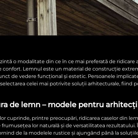
ntă o modalitate din ce în ce mai preferată de ridicare a
 confort. Lemnul este un material de construcție extrem 
unct de vedere funcțional și estetic. Persoanele implicat
 selectarea celei mai potrivite soluții arhitecturale, fiind 
ura de lemn – modele pentru arhitecți 
ilor cuprinde, printre preocupări, ridicarea caselor din l
rumusețea lor naturală și de versatilitatea rezultatului. Î
pornind de la modelele rustice și ajungând până la soluții