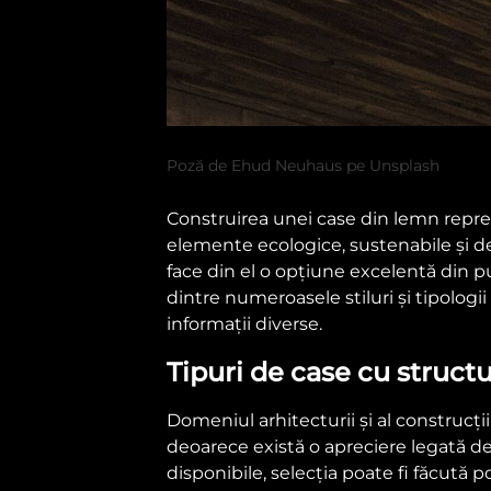
Poză de Ehud Neuhaus pe Unsplash
Construirea unei case din lemn reprezi
elemente ecologice, sustenabile și de
face din el o opțiune excelentă din p
dintre numeroasele stiluri și tipologii
informații diverse.
Tipuri de case cu struct
Domeniul arhitecturii și al construcți
deoarece există o apreciere legată de f
disponibile, selecția poate fi făcută 