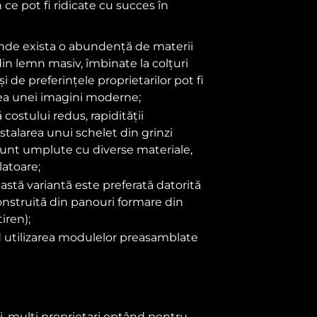
ce pot fi ridicate cu succes în
unde exista o abundență de materii
in lemn masiv, îmbinate la colțuri
și de preferințele proprietarilor pot fi
rea unei imagini moderne;
costului redus, rapidității
stalarea unui schelet din grinzi
i sunt umplute cu diverse materiale,
latoare;
astă variantă este preferată datorită
construită din panouri formare din
iren);
nd utilizarea modulelor preasamblate
i, mulți proprietari optând pentru