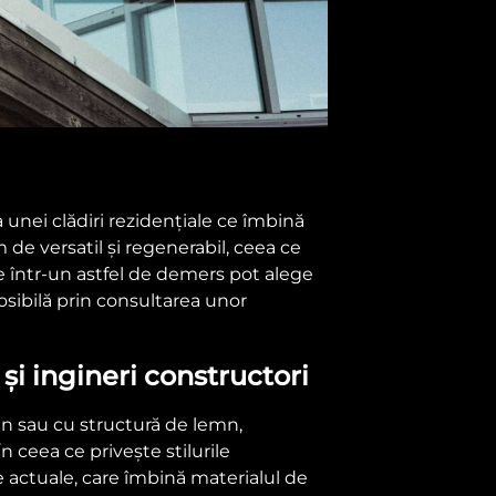
 unei clădiri rezidențiale ce îmbină
de versatil și regenerabil, ceea ce
e într-un astfel de demers pot alege
posibilă prin consultarea unor
și ingineri constructori
emn sau cu structură de lemn,
n ceea ce privește stilurile
le actuale, care îmbină materialul de