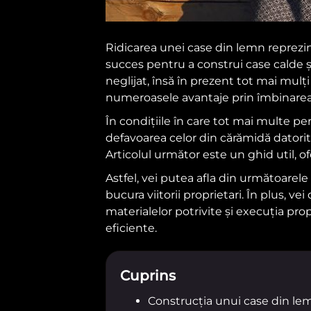
Ridicarea unei case din lemn reprezint
succes pentru a construi case calde ș
neglijat, însă în prezent tot mai mulț
numeroasele avantaje prin îmbinarea 
În condițiile în care tot mai multe p
defavoarea celor din cărămidă datorită 
Articolul următor este un ghid util, o
Astfel, vei putea afla din următoarele
bucura viitorii proprietari. În plus, 
materialelor potrivite și execuția prop
eficiente.
Cuprins
Construcția unui case din lem