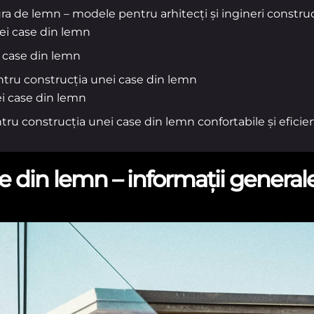
ura de lemn – modele pentru arhitecți și ingineri construc
nei case din lemn
i case din lemn
ntru construcția unei case din lemn
ei case din lemn
ru construcția unei case din lemn confortabile și eficie
e din lemn – informații general