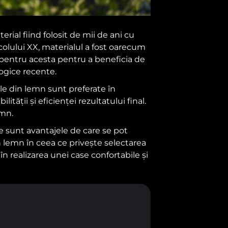
rial fiind folosit de mii de ani cu
colului XX, materialul a fost oarecum
ză pentru acesta pentru a beneficia de
logice recente.
le din lemn sunt preferate în
tății și eficienței rezultatului final.
emn.
re sunt avantajele de care se pot
in lemn în ceea ce privește selectarea
în realizarea unei case confortabile și