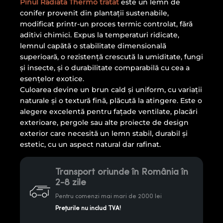
Pinul Radiata Thermo tratat
este un lemn de
conifer provenit din plantații sustenabile,
modificat printr-un proces termic controlat, fără
aditivi chimici. Expus la temperaturi ridicate,
lemnul capătă o stabilitate dimensională
superioară, o rezistență crescută la umiditate, fungi
și insecte, și o durabilitate comparabilă cu cea a
esențelor exotice.
Culoarea devine un brun cald și uniform, cu variații
naturale și o textură fină, plăcută la atingere. Este o
alegere excelentă pentru fațade ventilate, placări
exterioare, pergole sau alte proiecte de design
exterior care necesită un lemn stabil, durabil și
estetic, cu un aspect natural dar rafinat.
Transport oriunde în România în
2-8 zile
Pentru comenzi mai mari de 2000 lei
Prețurile nu includ TVA!