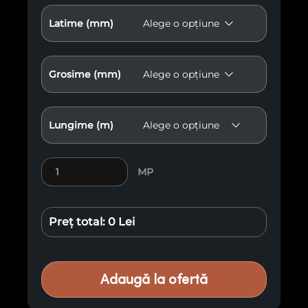
Latime (mm)
Grosime (mm)
Lungime (m)
Cantitate Lambriu Pin Radiata TH V3
MP
Preț total:
0 Lei
Adaugă la ofertă