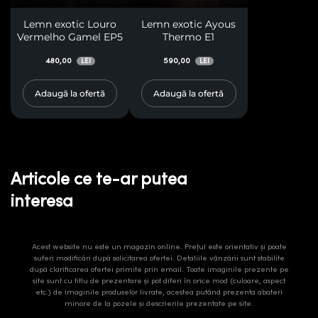
Lemn exotic Louro
Lemn exotic Ayous
Vermelho Gamel EP5
Thermo E1
480,00
590,00
LEI
LEI
Adaugă la ofertă
Adaugă la ofertă
Articole ce te-ar putea
interesa
Acest website nu este un magazin online. Prețul este orientativ și poate
suferi modificări după solicitarea ofertei. Detaliile vânzării sunt stabilite
după clarificarea ofertei primite prin email. Toate imaginile prezente pe
site sunt cu titlu de prezentare și pot diferi în orice mod (culoare, aspect
etc.) de imaginile produselor livrate, acestea putând prezenta abateri
minore de la pozele și descrierile prezentate pe site.