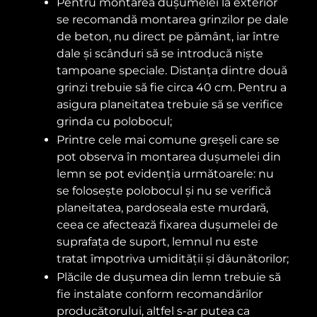
Pentru montarea dușumelei la exterior
se recomandă montarea grinzilor pe dale
de beton, nu direct pe pământ, iar între
dale și scânduri să se introducă niște
tampoane speciale. Distanța dintre două
grinzi trebuie să fie circa 40 cm. Pentru a
asigura planeitatea trebuie să se verifice
grinda cu polobocul;
Printre cele mai comune greșeli care se
pot observa în montarea dușumelei din
lemn se pot evidenția următoarele: nu
se folosește polobocul și nu se verifică
planeitatea, pardoseala este murdară,
ceea ce afectează fixarea dușumelei de
suprafața de suport, lemnul nu este
tratat împotriva umidității și dăunătorilor;
Plăcile de dușumea din lemn trebuie să
fie instalate conform recomandărilor
producătorului, altfel s-ar putea ca