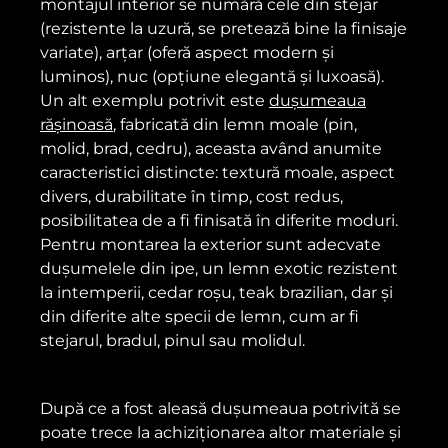
montajul interior se numără cele din stejar
(rezistente la uzură, se pretează bine la finisaje
variate), arțar (oferă aspect modern și
luminos), nuc (opțiune elegantă și luxoasă).
Un alt exemplu potrivit este
dușumeaua
rășinoasă
, fabricată din lemn moale (pin,
molid, brad, cedru), aceasta având anumite
caracteristici distincte: textură moale, aspect
divers, durabilitate în timp, cost redus,
posibilitatea de a fi finisată în diferite moduri.
Pentru montarea la exterior sunt adecvate
dușumelele din ipe, un lemn exotic rezistent
la intemperii, cedar roșu, teak brazilian, dar și
din diferite alte specii de lemn, cum ar fi
stejarul, bradul, pinul sau molidul.
După ce a fost aleasă dușumeaua potrivită se
poate trece la achiziționarea altor materiale și