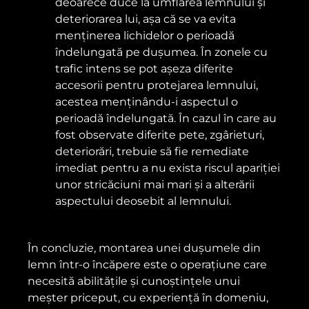
deoarece duce la umflarea lemnului și
deteriorarea lui, așa că se va evita
menținerea lichidelor o perioadă
îndelungată pe dușumea. În zonele cu
trafic intens se pot așeza diferite
accesorii pentru protejarea lemnului,
acestea menținându-i aspectul o
perioadă îndelungată. În cazul în care au
fost observate diferite pete, zgârieturi,
deteriorări, trebuie să fie remediate
imediat pentru a nu exista riscul apariției
unor stricăciuni mai mari și a alterării
aspectului deosebit al lemnului.
În concluzie, montarea unei dușumele din
lemn într-o încăpere este o operațiune care
necesită abilitățile și cunoștințele unui
meșter priceput, cu experiență în domeniu,