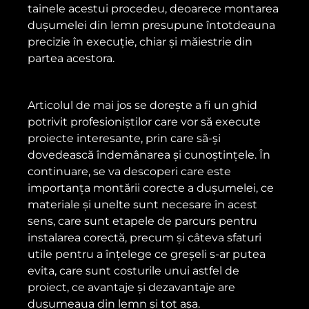
tainele acestui procedeu, deoarece montarea
dușumelei din lemn presupune întotdeauna
precizie în execuție, chiar și măiestrie din
partea acestora.
Articolul de mai jos se dorește a fi un ghid
potrivit profesioniștilor care vor să execute
proiecte interesante, prin care să-și
dovedească îndemânarea și cunoștințele. În
continuare, se va descoperi care este
importanța montării corecte a dușumelei, ce
materiale și unelte sunt necesare în acest
sens, care sunt etapele de parcurs pentru
instalarea corectă, precum și câteva sfaturi
utile pentru a înțelege ce greșeli s-ar putea
evita, care sunt costurile unui astfel de
proiect, ce avantaje și dezavantaje are
dușumeaua din lemn și tot așa.