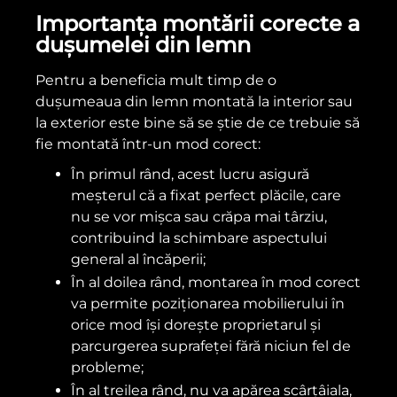
Importanța montării corecte a
dușumelei din lemn
Pentru a beneficia mult timp de o
dușumeaua din lemn montată la interior sau
la exterior este bine să se știe de ce trebuie să
fie montată într-un mod corect:
În primul rând, acest lucru asigură
meșterul că a fixat perfect plăcile, care
nu se vor mișca sau crăpa mai târziu,
contribuind la schimbare aspectului
general al încăperii;
În al doilea rând, montarea în mod corect
va permite poziționarea mobilierului în
orice mod își dorește proprietarul și
parcurgerea suprafeței fără niciun fel de
probleme;
În al treilea rând, nu va apărea scârțâiala,