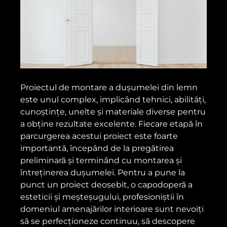
Proiectul de montare a dușumelei din lemn
este unul complex, implicând tehnici, abilități,
cunoștințe, unelte și materiale diverse pentru
a obține rezultate excelente. Fiecare etapă în
parcurgerea acestui proiect este foarte
importantă, începând de la pregătirea
preliminară și terminând cu montarea și
întreținerea dușumelei. Pentru a pune la
punct un proiect deosebit, o capodoperă a
esteticii și meșteșugului, profesioniștii în
domeniul amenajărilor interioare sunt nevoiți
să se perfecționeze continuu, să descopere