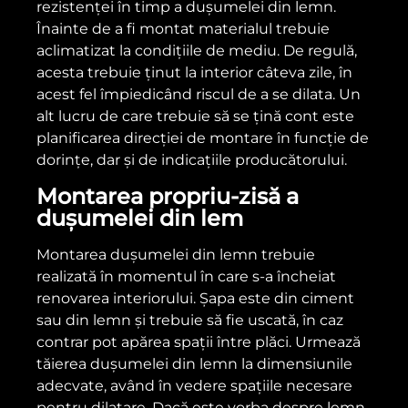
rezistenței în timp a dușumelei din lemn.
Înainte de a fi montat materialul trebuie
aclimatizat la condițiile de mediu. De regulă,
acesta trebuie ținut la interior câteva zile, în
acest fel împiedicând riscul de a se dilata. Un
alt lucru de care trebuie să se țină cont este
planificarea direcției de montare în funcție de
dorințe, dar și de indicațiile producătorului.
Montarea propriu-zisă a
dușumelei din lem
Montarea dușumelei din lemn trebuie
realizată în momentul în care s-a încheiat
renovarea interiorului. Șapa este din ciment
sau din lemn și trebuie să fie uscată, în caz
contrar pot apărea spații între plăci. Urmează
tăierea dușumelei din lemn la dimensiunile
adecvate, având în vedere spațiile necesare
pentru dilatare. Dacă este vorba despre lemn