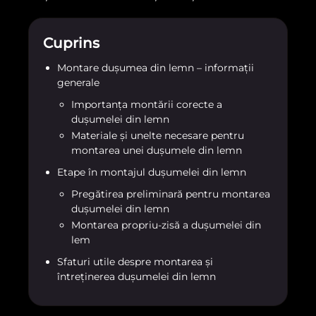
Cuprins
Montare dușumea din lemn – informații
generale
Importanța montării corecte a
dușumelei din lemn
Materiale și unelte necesare pentru
montarea unei dușumele din lemn
Etape în montajul dușumelei din lemn
Pregătirea preliminară pentru montarea
dușumelei din lemn
Montarea propriu-zisă a dușumelei din
lem
Sfaturi utile despre montarea și
întreținerea dușumelei din lemn