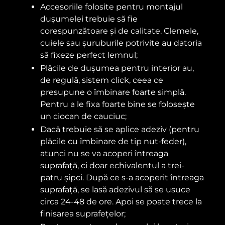
Accesoriile folosite pentru montajul
dușumelei trebuie să fie
corespunzătoare și de calitate. Clemele,
cuiele sau șuruburile potrivite au datoria
să fixeze perfect lemnul;
Plăcile de dușumea pentru interior au,
de regulă, sistem click, ceea ce
presupune o îmbinare foarte simplă.
Pentru a le fixa foarte bine se folosește
un ciocan de cauciuc;
Dacă trebuie să se aplice adeziv (pentru
plăcile cu îmbinare de tip nut-feder),
atunci nu se va acoperi întreaga
suprafață, ci doar echivalentul a trei-
patru șipci. După ce s-a acoperit întreaga
suprafață, se lasă adezivul să se usuce
circa 24-48 de ore. Apoi se poate trece la
finisarea suprafețelor;