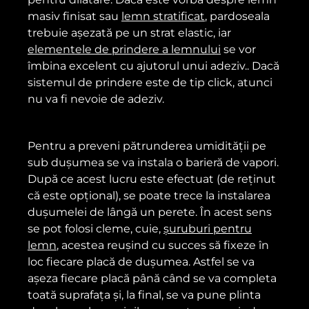
masiv finisat sau
lemn stratificat
, pardoseala
trebuie așezată pe un strat elastic, iar
elementele de prindere a lemnului
se vor
îmbina excelent cu ajutorul unui adeziv.. Dacă
sistemul de prindere este de tip click, atunci
nu va fi nevoie de adeziv.
Pentru a preveni pătrunderea umidității pe
sub dușumea se va instala o barieră de vapori.
După ce acest lucru este efectuat (de reținut
că este opțional), se poate trece la instalarea
dușumelei de lângă un perete. În acest sens
se pot folosi cleme, cuie,
șuruburi pentru
lemn
, acestea reușind cu succes să fixeze în
loc fiecare placă de dușumea. Astfel se va
așeza fiecare placă până când se va completa
toată suprafața și, la final, se va pune plinta