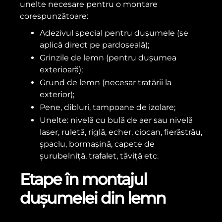
unelte necesare pentru o montare
corespunzătoare:
Adezivul special pentru dușumele (se
aplică direct pe pardoseală);
Grinzile de lemn (pentru dușumea
exterioară);
Grund de lemn (necesar tratării la
exterior);
Pene, dibluri, tampoane de izolare;
Unelte: nivelă cu bulă de aer sau nivelă
laser, ruletă, riglă, echer, ciocan, fierăstrău,
șpaclu, bormașină, capete de
șurubelniță, trafalet, tăviță etc.
Etape în montajul
dușumelei din lemn