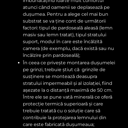
îmbunătățind foarte mult confortul
atunci când oamenii se deplasează pe
dușumea. Pentru a alege cel mai bun
substrat se va ține cont de următorii
factori: tipul de pardoseală aleasă (lemn
masiv sau lemn tratat), tipul stratului
suport, modul în care este încălzită
camera (de exemplu, dacă există sau nu
încălzire prin pardoseală);
În ceea ce privește montarea dușumelei
pe grinzi, trebuie știut că grinzile de
susținere se montează deasupra
stratului impermeabil și al izolației, fiind
așezate la o distanță maximă de 50 cm.
Între ele se pune vată minerală ce oferă
protecție termică superioară și care
trebuie tratată cu o soluție care să
contribuie la protejarea lemnului din
care este fabricată dușumeaua;