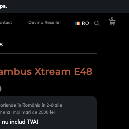
pa.
0
ontact
Devino Reseller
RO
8
ambus Xtream E48
oriunde în România în 2-8 zile
enzi mai mari de 2000 lei
e nu includ TVA!