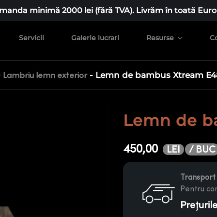
manda minimă 2000 lei (fără TVA). Livrăm în toată Euro
Servicii
Galerie lucrari
Resurse
C
-
-
Lemn de bambus Xtream E4
Lambriu lemn exterior
Lemn de b
450,00
/ BUC
LEI
Transport 
Pentru com
Prețuril