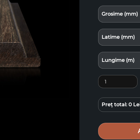
Grosime (mm)
Latime (mm)
Lungime (m)
Cantitate Lemn
Preț total:
0 Le