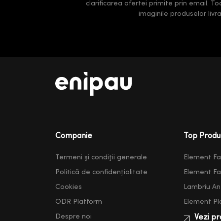
clarificarea ofertei primite prin email. T
imaginile produselor liv
Companie
Top Produ
Termeni şi condiţii generale
Element F
Politică de confidențialitate
Element F
Cookies
Lambriu Ant
ODR Platform
Element Pl
Despre noi
Vezi pr