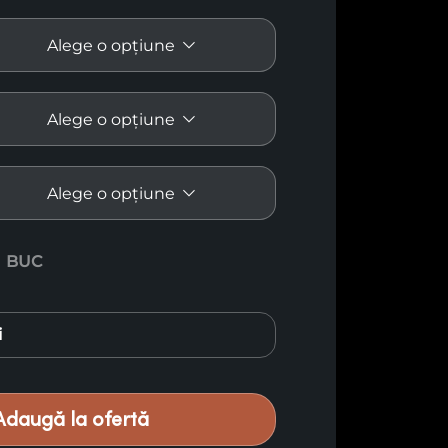
 de bambus Xtream E48
BUC
i
Adaugă la ofertă