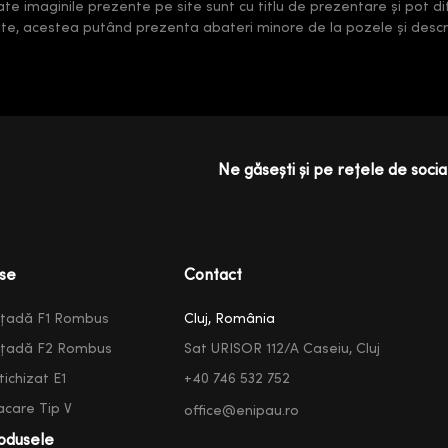
oate imaginile prezente pe site sunt cu titlu de prezentare și pot di
rate, acestea putând prezenta abateri minore de la pozele și descri
Ne găsești și pe rețele de social
se
Contact
ațadă F1 Rombus
Cluj, România
ațadă F2 Rombus
Sat URISOR 112/A Caseiu, Cluj
ichizat E1
+40 746 532 752
acare Tip V
office@enipau.ro
odusele