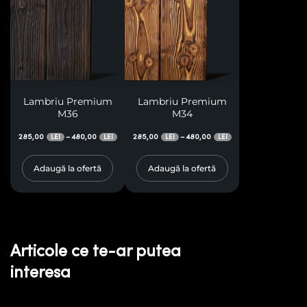
Lambriu Premium
Lambriu Premium
M36
M34
285,00
480,00
285,00
480,00
–
–
LEI
LEI
LEI
LEI
Adaugă la ofertă
Adaugă la ofertă
Articole ce te-ar putea
interesa