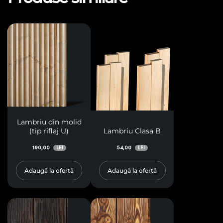
Lambriu din molid
(tip riflaj U)
Lambriu Clasa B
190,00
54,00
LEI
LEI
Adaugă la ofertă
Adaugă la ofertă