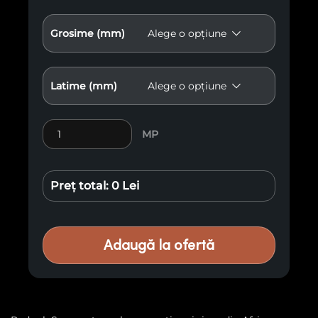
Grosime (mm)
Latime (mm)
Cantitate Lemn exotic Padouk Sawn E37
MP
Preț total:
0 Lei
Adaugă la ofertă