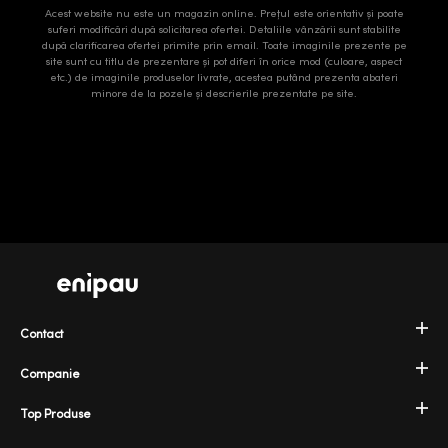
Acest website nu este un magazin online. Prețul este orientativ și poate
suferi modificări după solicitarea ofertei. Detaliile vânzării sunt stabilite
după clarificarea ofertei primite prin email. Toate imaginile prezente pe
site sunt cu titlu de prezentare și pot diferi în orice mod (culoare, aspect
etc.) de imaginile produselor livrate, acestea putând prezenta abateri
minore de la pozele și descrierile prezentate pe site.
Contact
Companie
Top Produse