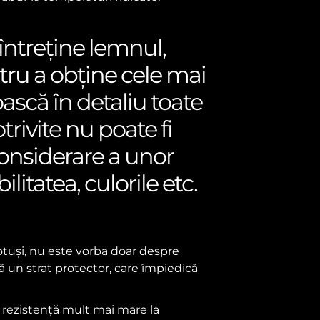
întreține lemnul,
entru a obține cele mai
ască în detaliu toate
rivite nu poate fi
considerare a unor
ilitatea, culorile etc.
otuși, nu este vorba doar despre
ză un strat protector, care împiedică
o rezistență mult mai mare la