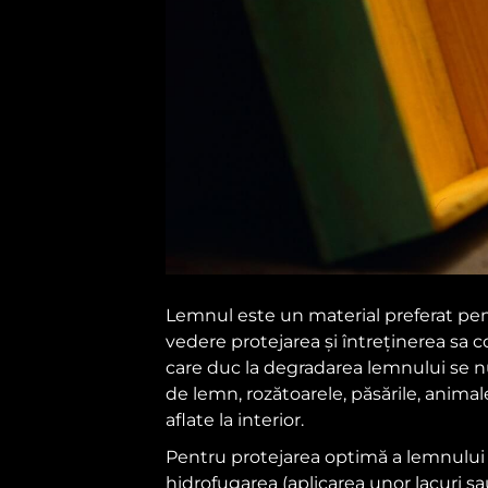
Lemnul este un material preferat pent
vedere protejarea și întreținerea sa c
care duc la degradarea lemnului se numă
de lemn, rozătoarele, păsările, anima
aflate la interior.
Pentru protejarea optimă a lemnului s
hidrofugarea (aplicarea unor lacuri sau