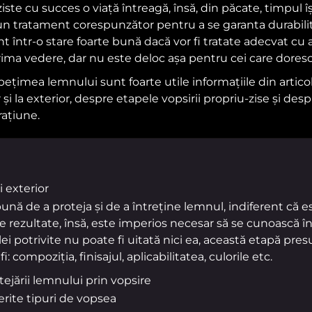
iste cu succes o viață întreagă, însă, din păcate, timpul î
un tratament corespunzător pentru a se garanta durabilita
într-o stare foarte bună dacă vor fi tratate adecvat cu a
ima vedere, dar nu este deloc așa pentru cei care doresc
pețimea lemnului sunt foarte utile informațiile din artico
r și la exterior, despre etapele vopsirii propriu-zise și de
rațiune.
i exterior
ă de a proteja și de a întreține lemnul, indiferent că este
 rezultate, însă, este imperios necesar să se cunoască în
ei potrivite nu poate fi uitată nici ea, această etapă pr
i: compoziția, finisajul, aplicabilitatea, culorile etc.
tejării lemnului prin vopsire
erite tipuri de vopsea