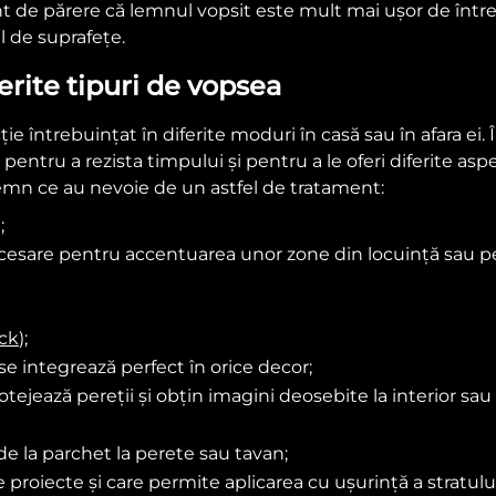
nt de părere că lemnul vopsit este mult mai ușor de întreț
l de suprafețe.
erite tipuri de vopsea
 întrebuințat în diferite moduri în casă sau în afara ei. 
pentru a rezista timpului și pentru a le oferi diferite aspe
emn ce au nevoie de un astfel de tratament:
;
ecesare pentru accentuarea unor zone din locuință sau p
ck
);
se integrează perfect în orice decor;
tejează pereții și obțin imagini deosebite la interior sau l
de la parchet la perete sau tavan;
ite proiecte și care permite aplicarea cu ușurință a stratul