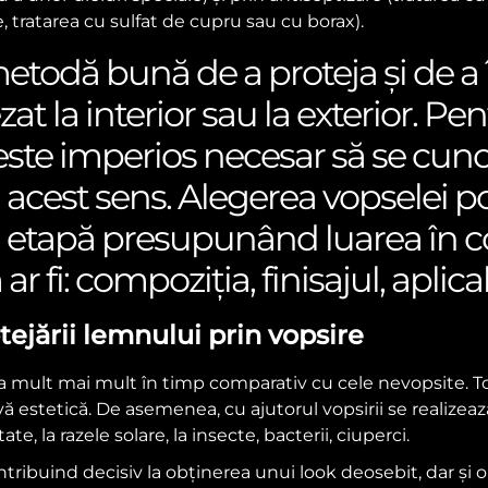
e, tratarea cu sulfat de cupru sau cu borax).
metodă bună de a proteja și de a 
zat la interior sau la exterior. P
 este imperios necesar să se cuno
 acest sens. Alegerea vopselei pot
stă etapă presupunând luarea în 
ar fi: compoziția, finisajul, aplicab
otejării lemnului prin vopsire
ta mult mai mult în timp comparativ cu cele nevopsite. T
vă estetică. De asemenea, cu ajutorul vopsirii se realizea
, la razele solare, la insecte, bacterii, ciuperci.
ntribuind decisiv la obținerea unui look deosebit, dar și 