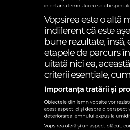
injectarea lemnului cu soluții special
Vopsirea este o altă 
indiferent că este așe
bune rezultate, însă,
etapele de parcurs în
uitată nici ea, acea
criterii esențiale, cum 
Importanța tratării și pr
Obiectele din lemn vopsite vor rezis
acest aspect, ci și despre o perspecti
deteriorarea lemnului expus la umiditate
Vopsirea oferă și un aspect plăcut, co