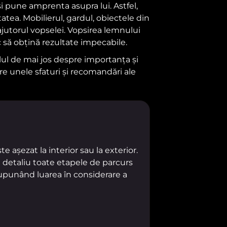
și pune amprenta asupra lui. Astfel,
tea. Mobilierul, gardul, obiectele din
jutorul vopselei. Vopsirea lemnului
 să obțină rezultate impecabile.
lul de mai jos despre importanța și
spre unele sfaturi și recomandări ale
 așezat la interior sau la exterior.
 detaliu toate etapele de parcurs
esupunând luarea în considerare a