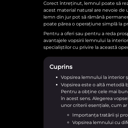
Corect întreținut, lemnul poate să rez
acest material natural are nevoie de 
lemn din jur pot să rămână permanent 
poate părea o operațiune simplă la pr
Pentru a oferi sau pentru a reda pros
avantajele vopsirii lemnului la interio
specialiștilor cu privire la această ope
Cuprins
Vopsirea lemnului la interior ș
Vopsirea este o altă metodă bun
Pentru a obține cele mai bune
în acest sens. Alegerea vopsel
unor criterii esențiale, cum ar f
Importanța tratării și pro
Vopsirea lemnului cu dif