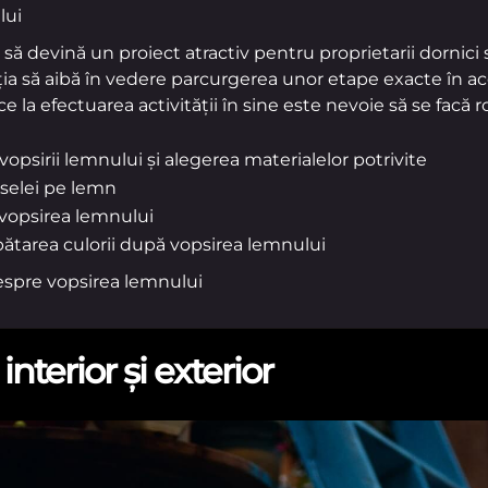
lui
să devină un proiect atractiv pentru proprietarii dornici 
iția să aibă în vedere parcurgerea unor etape exacte în a
e la efectuarea activității în sine este nevoie să se facă r
vopsirii lemnului și alegerea materialelor potrivite
pselei pe lemn
 vopsirea lemnului
pătarea culorii după vopsirea lemnului
despre vopsirea lemnului
nterior și exterior