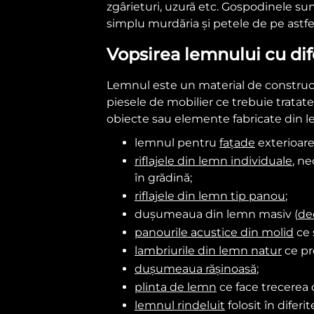
zgârieturi, uzură etc. Gospodinele su
simplu murdăria și petele de pe astfe
Vopsirea lemnului cu dif
Lemnul este un material de construcție
piesele de mobilier ce trebuie tratate 
obiecte sau elemente fabricate din l
lemnul pentru
fațade
exterioare
riflajele din lemn individuale
, n
în grădină;
riflajele din lemn tip panou
;
dușumeaua din lemn masiv (
de
panourile acustice din molid
ce 
lambriurile din lemn natur
ce pro
dușumeaua rășinoasă
;
plinta de lemn
ce face trecerea 
lemnul rindeluit
folosit în difer