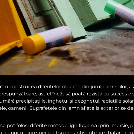
ru construirea diferitelor obiecte din jurul oamenilor, aș
orespunzătoare, astfel încât să poată rezista cu succes de-
ră precipitațiile, înghețul și dezghețul, radiațiile solare, 
lele, oamenii. Suprafețele din lemn aflate la exterior se
e pot folosi diferite metode: ignifugarea (prin imersie, p
 a unor uleiuri speciale) și prin antiseptizare (tratarea cu