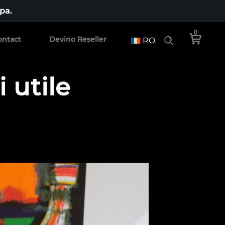
pa.
0
ontact
Devino Reseller
RO
 utile