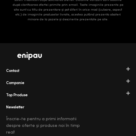
după clarificarea ofertei primite prin email. Toate imaginile prezente pe
site sunt cu titlu de prezentare și pot diferi în orice mod (culoare, aspect
etc.) de imaginile produselor livrate, acestea putând prezenta abateri
minore de la pozele și descrierile prezentate pe site.
Contact
Companie
Top Produse
Newsletter
Înscrie-te pentru a primi informatii
despre oferte și produse noi în timp
real!