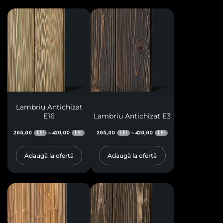
Lambriu Antichizat
E16
Lambriu Antichizat E3
265,00
420,00
265,00
420,00
–
–
LEI
LEI
LEI
LEI
Adaugă la ofertă
Adaugă la ofertă