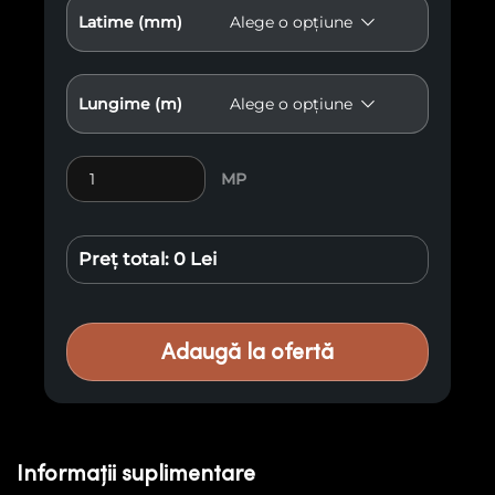
Latime (mm)
Lungime (m)
Cantitate Lambriu Antichizat E18
MP
Preț total:
0 Lei
Adaugă la ofertă
Informații suplimentare