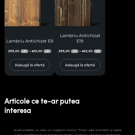
Lambriu Antichizat
Lambriu Antichizat E9
E19
265,00
420,00
265,00
420,00
–
–
LEI
LEI
LEI
LEI
Adaugă la ofertă
Adaugă la ofertă
Articole ce te-ar putea
interesa
Acest website nu este un magazin online. Prețul este orientativ și poate
suferi modificări după solicitarea ofertei. Detaliile vânzării sunt stabilite